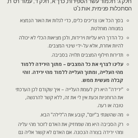
חלק ג': תלמוד עשר הספירות, כרך א', חלק ד', עמוד רס"ח,
הסתכלות פנימית, אות נ"ט
בסך הכל אנו צריכים כלים, כדי לגלות את האור הנמצא
במנוחה מוחלטת.
כל הדרך היא עליות וירידות, ולכן מציאות הכלי לא יכולה
להיות אחרת, אלא על-ידי שינוי המצבים.
תדירות חילוף המצבים תלויה בסביבה.
עלינו לצרף את כל המצבים – מתוך הירידה ללמוד
מהי העלייה, ומתוך העלייה ללמוד מהי ירידה. זוהי
קבלה מעשית ממש.
"ירידה" היא רק לעומת העלייה – איך שקודם לכן הערכתי
את הרוחניות וכעת אין לי את זה, ללא קשר להרגשה,
טובה או רעה.
מה שהשגתי ב"יום", קובע את ה"לילה" הבא.
רק הסביבה היא מה שמחזיק את האדם לזכור מהי עליה
ומהי ירידה בצורה הנכונה. אם האדם לא קשור אליה גם