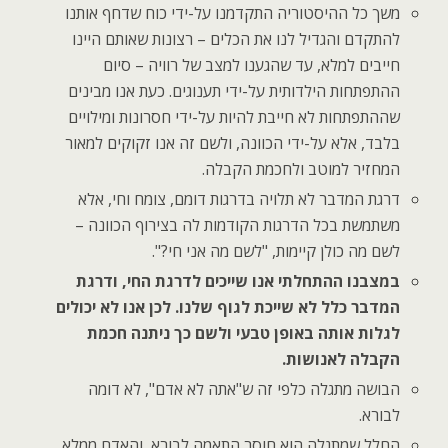
משך כל ההיסטוריה התקדמנו על-ידי כוח שדחף אותנו
להתקדם והגדיל לנו את הכלים – רצונות שאותם היינו
חייבים למלא, עד שהגענו למצב של רוויה – סיום
ההתפתחות הילדותית על-ידי תענוגים. כעת אנו מבינים
שההתפתחות לא חייבת להיות על-ידי חסרונות ומילויים
בלבד, אלא על-ידי הכוונה, ולשם זה אנו זקוקים למאור
המחזיר למוטב ולחכמת הקבלה.
דרגת המדבר לא תלויה בדרגות דומם, צומח וחי, אלא
משתמשת בכל הדרגות הקודמות לה בצירוף הכוונה –
לשם מה כולן קיימות, "לשם מה אני חי?".
במצבנו ההתחלתי אנו שייכים לדרגת החי, ודרגת
המדבר כלל לא שייכת לגוף שלנו. לכן אנו לא יכולים
לגלות אותה באופן טבעי ולשם כך ניתנה חכמת
הקבלה לאנושות.
הבושה מתגלה כלפי זה ש"אתה לא אדם", לא דומה
לבורא.
החלל שמתגלה הוא חוסר התאמה לבורא, והאדם ממלא