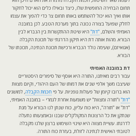
לעומת שאר השיטות, חכמת הקבלה מלמדת את האדם היכן הוא
תחום הבחירה החופשית שלו, כיצד ובאילו כלים הוא יכול לחקור
אותו ואיך הוא יכול להשתמש באותו תחום צר כדי להפוך את עצמו
לחלק שפועל בצורה נכונה בתוך מערכת הטבע. לכן במובנה
האמיתי והשלם,
"דת"
היא שיטת ההתקשרות בין הנברא לבין
הבורא. מהות אותה דת היא תיקון הדרגתי של תכונת הקבלה
(אגואיזם), שעימה נולד הנברא ורכישת תכונת הנתינה, תכונתו של
הבורא.
דת במובנה האמיתי
עבור רבים מאיתנו, התורה היא אוסף של סיפורים היסטוריים
שעיצבו משך אלפי שנים את דמותו של העם היהודי, וקיום מצוות
הוא ברובו קיומן של פעולות גופניות. על פי
חכמת הקבלה
, למושגים
"דת"
ו"תורה ומצוות" יש משמעות אחרת לגמרי – במובנה האמיתי,
"דת" או "תורה", היא כוח עליון, כוח שנתן לנו הבורא על מנת
שנתקן את כל הרצונות המקולקלים שבנו ובאמצעותו נתעלה
לדרגתו. עשיית מצווה היא שינוי השימוש ברצון שלנו מקבלה
לטובתי האישית לנתינה לזולת, בעזרת כוח התורה.