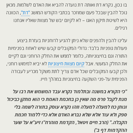
בו נכון, נקרא דת ואותה דת נועדה להביא את האדם לשלמות. מכאן
נוכל להבין שבכל פעם שמוזכר בכתבי הקודש המושג
"דת"
, הכוונה
היא לשיטת תיקון האגו – לא לקיום יבש של מצוות שאליו אנחנו
רגילים.
עלינו להבין ולהפנים שלא ניתן להגיע לרוחניות בעזרת ביצוע
פעולות גופניות בלבד: גדולי המקובלים קבעו שיש לאחוז בפנימיות
התורה וגם בחיצוניותה, כלומר לממש את החלק הרוחני וגם לקיים
את החלק המעשי. אבל
קיום מצוות חיצוניות
לא יביא למימוש רוחני,
ולכן קבעו המקובלים שכל אדם צריך לתת משקל מכריע לעבודה
הפנימית על-פני השקעה בחיצוניות במהלך חייו.
"כי הקורא במשנה ובתלמוד נקרא עבד המשמש את רבו על
מנת לקבל פרס מה שאין כן בחכמת האמת כי הוא מתקן כביכול
ונותן כח למעלה למעלה וזהו נקרא עוסק בתורה לשמה בלי
ספק ולא עוד אלא שלא נברא האדם אלא כדי ללמוד חכמת
הקבלה." (הרב חיים ויטאל, הקדמת מוהרח"ו זיע"א על שער
ההקדמות דף ב')