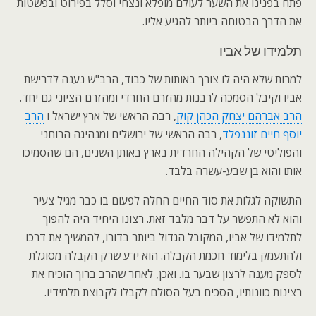
פתח בפנינו את השער לעולם מופלא ונצחי וסלל בפירוט ובפשטות
את הדרך הבטוחה ביותר להגיע אליו.
תלמידו של אביו
למרות שלא היה לו צורך באותות של כבוד, הרב"ש נענה לדרישת
אביו וקיבל הסמכה לרבנות מהזרם החרדי ומהזרם הציוני גם יחד.
הרב אברהם יצחק הכהן קוק
, רבה הראשי של ארץ ישראל ו
הרב
יוסף חיים זוננפלד
, רבה הראשי של ירושלים ומנהיגה הרוחני
והפוליטי של הקהילה החרדית בארץ באותן השנים, הם שהסמיכו
אותו והוא בן שבע-עשרה בלבד.
התשוקה לגלות את סוד החיים החלה לפעום בו כבר מגיל צעיר
והוא לא התפשר על דבר מלבד זאת. רצונו היחיד היה להפוך
לתלמידו של אביו, המקובל הגדול ביותר בדורו, להמשיך את דרכו
ולהתעמק בלימוד חכמת הקבלה. הוא ידע שרק הקבלה מסוגלת
לספק מענה לרצון שבער בו. ואכן, לאחר שהרב ברוך הוכיח את
רצינות כוונותיו, הסכים בעל הסולם לקבלו לקבוצת תלמידיו.