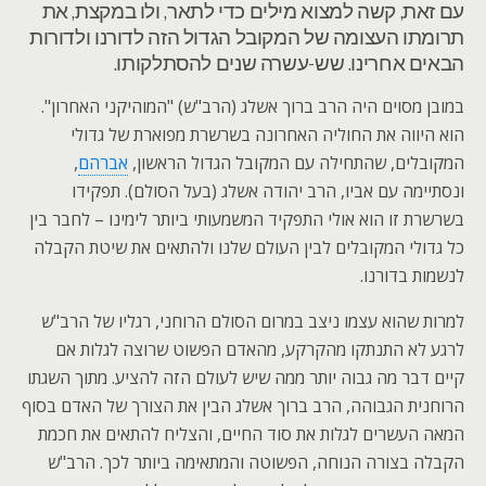
עם זאת, קשה למצוא מילים כדי לתאר, ולו במקצת, את
תרומתו העצומה של המקובל הגדול הזה לדורנו ולדורות
הבאים אחרינו. שש-עשרה שנים להסתלקותו.
במובן מסוים היה הרב ברוך אשלג (הרב"ש) "המוהיקני האחרון".
הוא היווה את החוליה האחרונה בשרשרת מפוארת של גדולי
המקובלים, שהתחילה עם המקובל הגדול הראשון,
אברהם
,
ונסתיימה עם אביו, הרב יהודה אשלג (בעל הסולם). תפקידו
בשרשרת זו הוא אולי התפקיד המשמעותי ביותר לימינו – לחבר בין
כל גדולי המקובלים לבין העולם שלנו ולהתאים את שיטת הקבלה
לנשמות בדורנו.
למרות שהוא עצמו ניצב במרום הסולם הרוחני, רגליו של הרב"ש
לרגע לא התנתקו מהקרקע, מהאדם הפשוט שרוצה לגלות אם
קיים דבר מה גבוה יותר ממה שיש לעולם הזה להציע. מתוך השגתו
הרוחנית הגבוהה, הרב ברוך אשלג הבין את הצורך של האדם בסוף
המאה העשרים לגלות את סוד החיים, והצליח להתאים את חכמת
הקבלה בצורה הנוחה, הפשוטה והמתאימה ביותר לכך. הרב"ש