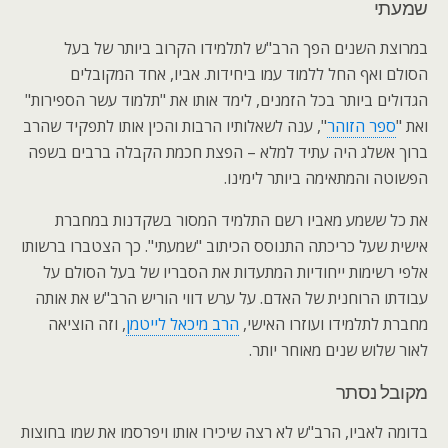
שמעתי
במרוצת השנים הפך הרב"ש לתלמידו הקרוב ביותר של בעל
הסולם ואף החל ללמוד עמו ביחידות. אביו, אחד המקובלים
הגדולים ביותר בכל הזמנים, לימד אותו את "תלמוד עשר הספירות"
ואת "
ספר הזוהר
", ענה לשאלותיו הרבות והכין אותו לתפקיד שהרב
ברוך אשלג היה עתיד למלא – הפצת חכמת הקבלה ברבים בשפה
הפשוטה והמתאימה ביותר לימינו.
את כל ששמע מאביו רשם התלמיד המסור בשקדנות במחברת
אישית שעל כריכתה התנוסס הכיתוב "שמעתי". כך הצטברו ברשותו
אלפי רשימות ייחודיות המתעדות את הסבריו של בעל הסולם על
עבודתו הרוחנית של האדם. על ערש דווי הוריש הרב"ש את אותה
מחברת לתלמידו ועוזרו האישי,
הרב מיכאל לייטמן
, וזה הוציאה
לאור שלוש שנים מאוחר יותר.
מקובל נסתר
בדומה לאביו, הרב"ש לא רצה שיכירו אותו ויפרסמו את שמו בחוצות