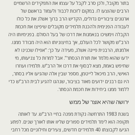
בתור מקובל, ולכן סרב לקבל על עצמו את התפקידים הרשמיים
הרבים שהוצעו לו. במקום לזכות לכבוד ולעמוד בראשם של
ארגונים ציבוריים גדולים, הקדיש הרב ברוך אשלג את כל כולו
לעבודה הפנימית ולהכנת תלמידים מקובלים שיפיצו את חכמת
הקבלה וימשיכו בנאמנות את דרכו של בעל הסולם. בפנימיותו היה
הרב"ש מקושר לכל העולם, אך בחיצוניותו הוא היה מבודד ממנו.
אלמנתו, הרבנית פייגה אשלג, מעידה על כך: "אפילו שכנינו לא
ידעו שהוא מלמד את תורת הנסתר". אבל למרות כל צניעותו, מי
שחיפש באמת, מצא לבסוף את דרכו אל הרב"ש. תלמידו ועוזרו
האישי, הרב מיכאל לייטמן, מספר שבין אלה שהגיעו אליו בסתר,
היו גם רבנים ידועים מאוד בציבור, שנהגו להגיע לבית הרב"ש כדי
ללמוד ממנו ביחידות את חכמת הנסתר.
ירושה שהיא אוצר של ממש
בשנת 1983 התרחשה נקודת מפנה בחיי הרב"ש. עד לאותה
תקופה הוא לימד תלמידים ספורים שליוו אותו לאורך שנים. לפתע
הגיעו לקבוצתו 40 תלמידים חדשים, צעירים וחילוניים מכל רחבי