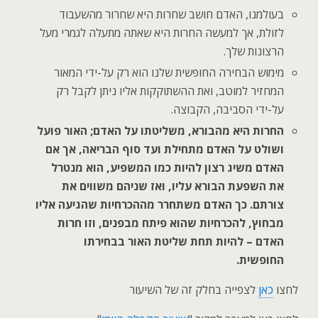
בעולמנו, האדם חושב שחרות היא שחרור מהשעבוד
לזולת, אך למעשה החרות היא שאתה מתעלה לגמרי מעל
הרצונות שלך.
מימוש הבחירה החופשית שלנו הוא רק על-ידי המאור
המחזיר למוטב, ואת ההשתוקקות אליו ניתן לקבל רק
על-ידי הסביבה, הקבוצה.
החרות היא מהבורא, משליטתו על האדם; האור פועל
ושולט על האדם מתחילת ועד סוף הבריאה, אך אם
האדם משיג רצון להיות כמו המשפיע, הוא מנטרל
את השפעת הבורא עליו, ואז שניהם משווים את
צורתם. כך האדם משתחרר מההכרחיות שהגיעה אליו
מבחוץ, להכרחיות שהוא פיתח מבפנים, וזו חרות
האדם – להיות תחת שליטת האור בבחירתו
החופשית.
לחצו
כאן
לצפייה בחלק זה של השיעור