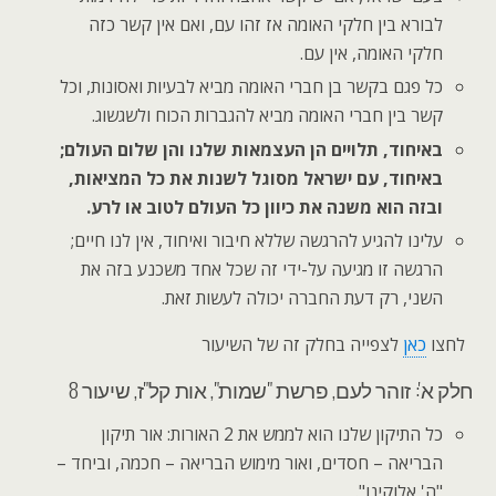
לבורא בין חלקי האומה אז זהו עם, ואם אין קשר כזה
חלקי האומה, אין עם.
כל פגם בקשר בן חברי האומה מביא לבעיות ואסונות, וכל
קשר בין חברי האומה מביא להגברות הכוח ולשגשוג.
באיחוד, תלויים הן העצמאות שלנו והן שלום העולם;
באיחוד, עם ישראל מסוגל לשנות את כל המציאות,
ובזה הוא משנה את כיוון כל העולם לטוב או לרע.
עלינו להגיע להרגשה שללא חיבור ואיחוד, אין לנו חיים;
הרגשה זו מגיעה על-ידי זה שכל אחד משכנע בזה את
השני, רק דעת החברה יכולה לעשות זאת.
לחצו
כאן
לצפייה בחלק זה של השיעור
חלק א': זוהר לעם, פרשת "שמות", אות קל"ז, שיעור 8
כל התיקון שלנו הוא לממש את 2 האורות: אור תיקון
הבריאה – חסדים, ואור מימוש הבריאה – חכמה, וביחד –
"ה' אלוקינו".