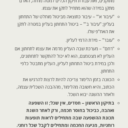
מתוקנים, ואת עבודת תיקון הכלים למטה מחזה, האדם
מתקן במידה שהוא מתחיל לתקן את עצמו.
"עיבור א'" – עיבור כתוצאה מביטול מוחלט של התחתון
בעליון; "עיבור ב'" – ביטול התחתון בעליון במטרה לתקן
את האח"פ שלו.
"עובר" – מידת הדמי לעליון.
"רחם" – מערכת שבה העליון מדמה את עצמו לתחתון; אם
העליון לא מצטמצם, הוא לא יכול להתקשר לתחתונים,
ולכן במידת ביטול התחתון לעליון, העליון מתבטל כלפי
התחתון.
הכוונה בזמן הלימוד צריכה להיות לרצות להרגיש את
הכתוב, והיא חשובה מהלימוד, מההבנה השכלית עצמה,
ולאחר ההשגה יבוא השכל.
בתיקון הראשון – חסדים, אין שכל; זו השפעה
ואהבה, כביכול בחוסר חכמה, ורק לאחר השגת
תכונת ההשפעה שבה מתחילים לראות תופעות
רוחניות, מגיעה החכמה ומתחילים לקבל שכל רוחני.