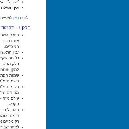
"שירה" – גי
אין תפילת 
לחצו
כאן
לצפייה 
חלק ג': תלמוד 
החלק השביע
אותו בדרך-כ
המצרים.
"ב"ן הראשון
כל מה שקיי
חלק מהשביר
לתקן אותה.
שמות הפרצו
השמות מ"ה (
השמות מ"ה 
מהותם: מ"ה 
עולם מ"ה – 
נוקבא.
ההבדל בין ע
דומם וצומח
רק מקיים א
לאחר שבירת