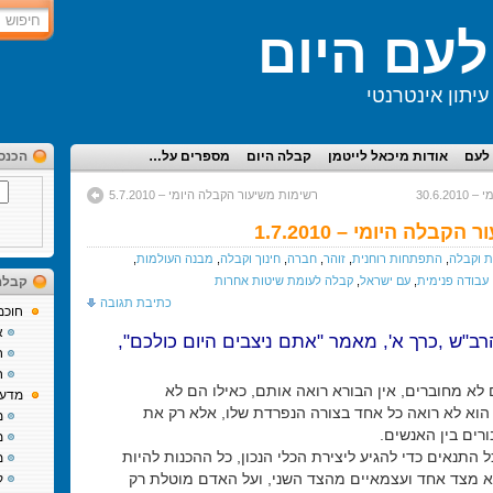
עם היום
יתון אינטרנטי
לעם
אודות מיכאל לייטמן
קבלה היום
מספרים על…
הכנס
30.6.
רשימות משיעור הקבלה היומי – 5.7.2010
בלה היומי – 1.7.2010
 וקבלה
,
התפתחות רוחנית
,
זוהר
,
חברה
,
חינוך וקבלה
,
מבנה העולמות
,
עבודה פנימית
,
עם ישראל
,
קבלה לעומת שיטות אחרות
קבלה
כתיבת תגובה
חוכמ
א
רב"ש ,כרך א', מאמר "אתם ניצבים היום כולכם",
ח
ח
לא מחוברים, אין הבורא רואה אותם, כאילו הם לא
מדע 
 הוא לא רואה כל אחד בצורה הנפרדת שלו, אלא רק את
מ
רים בין האנשים.
מ
ל התנאים כדי להגיע ליצירת הכלי הנכון, כל ההכנות להיות
מ
א מצד אחד ועצמאיים מהצד השני, ועל האדם מוטלת רק
ק