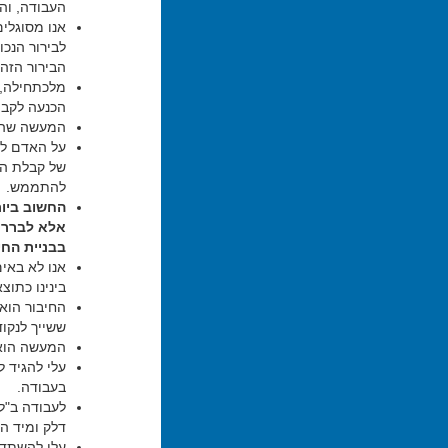
העבודה, וה
אנו מסוגלים
לבירור הנכו
הבירור הזה 
מלכתחילה, 
הכנעה לקבו
המעשה שהבו
על האדם לה
של קבלת התו
להתממש.
החשוב ביות
אלא לברר מ
בבניית החי
אנו לא באי
בינינו כתוצ
החיבור הוא
ששייך לנקו
המעשה הוא 
עלי להגיד ל
בעבודה.
לעבודה ב"ל
דלק ומיד הא
עלי להשתדל