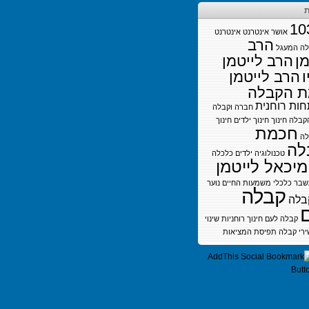
ת
10
אושר
אינטרנט
אינטרנט
הרב
לה
המעגל
מן
הרב לייטמן
ו
הרב לייטמן
 הקבלה
ות רוחנית
חברה וקבלה
קבלה
חינוך
חינוך ילדים
חינוך
חכמת
לה
לה
טכנולוגיה
ילדים
כלכלה
מיכאל לייטמן
בר כלכלי
משמעות החיים
נוער
קבלה
בלה
קבלה לעם חינוך
רוחניות
שינוי
ירי קבלה
תפיסת המציאות