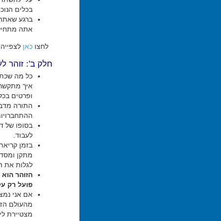
בכלים הנוכח
ברגע שאתה 
אתה מתחיל 
לחצו
כאן
לצפייה 
חלק ב': זוהר לע
כל מה שכתו
איך מתקשרים
ופרטים בכל
התורה מדברת
ההתחברויות 
בסופו של ד
לעבוד.
בזמן קריאת
מתקן ומסדר
לגלות את ה
הזוהר הוא 
פועל רק על
אם אני נמצ
מהעולם הזה
מצטיירת לי