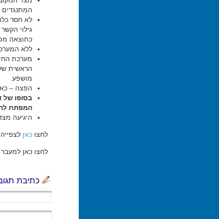
מצד המקובל
המתנגדים ל
לא חסר כלו
גילוי הקשר 
כתוצאה מפיר
ללא המערכת
מערכת החינ
הראשית שלנ
מושפע.
הפצה – כאש
בסופו של ד
המפתח להצ
היגיעה מצד
לחצו
כאן
לצפייה 
לחצו כאן למעבר ל
כתיבת תגוב