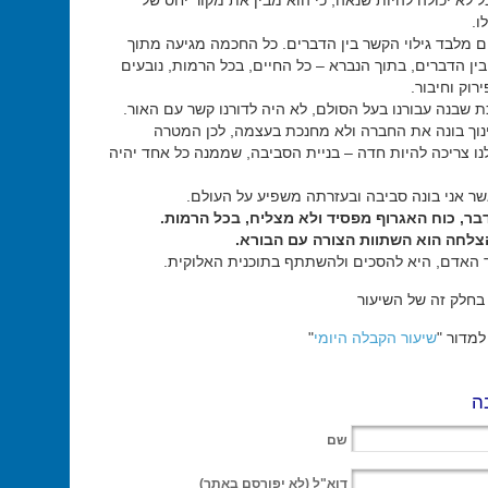
 לא יכולה להיות שנאה, כי הוא מבין את מקור יחס של
ו.
ם מלבד גילוי הקשר בין הדברים. כל החכמה מגיעה מתוך
בין הדברים, בתוך הנברא – כל החיים, בכל הרמות, נובעים
וק וחיבור.
 שבנה עבורנו בעל הסולם, לא היה לדורנו קשר עם האור.
וך בונה את החברה ולא מחנכת בעצמה, לכן המטרה
ו צריכה להיות חדה – בניית הסביבה, שממנה כל אחד יהיה
ר אני בונה סביבה ובעזרתה משפיע על העולם.
בר, כוח האגרוף מפסיד ולא מצליח, בכל הרמות.
לחה הוא השתוות הצורה עם הבורא.
 האדם, היא להסכים ולהשתתף בתוכנית האלוקית.
בחלק זה של השיעור
מדור "
שיעור הקבלה היומי
"
ה
שם
דוא"ל
(לא יפורסם באתר)