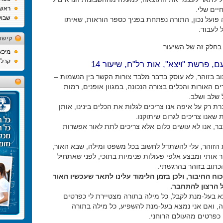
ראש
יים שלי.
שבוע
פועל נכון, התורה נפתחת בפניך כספר הוראות, שאיתו
לעבוד.
קישו
בחלק זה של השיעור
מיכא
קבלה
ם, פרשת "ויצא", אות רל"ח, שיעור 14
ב בזוהר, לא עוסק בדבר מלבד צורות הקשר בין הנשמות –
 האורות והכלים בצורה הנכונה, במגוון אופנים, רמות
 שלב ושלב.
 רק על איפה אנו צריכים לגלות את הכלים בינינו, אותן
שאנו צריכים לגרום שיתוקנו.
בר, אנו לא עושים כלום אלא צריכים לתת לאור אפשרות
 הזוהר, עלי להשתדל לחשוב בכל משפט ומילה, שבא האור,
 אותי ומבצע אלפי פעולות פנימיות בתוכי, לפני שאתחיל
כתוב בזוהר בהרגשתי.
כוח החיבור, ולכן בזמן הלימוד עלינו לתאר שעכשיו האור
 הרצון להתחבר.
א בעל-מנת לקבל, כל מילה בתורה מצטיירת לי כפרטים
, ואם אני נמצא בעל-מנת להשפיע, כל מילה בתורה
 כפרטים מהעולם הרוחני.