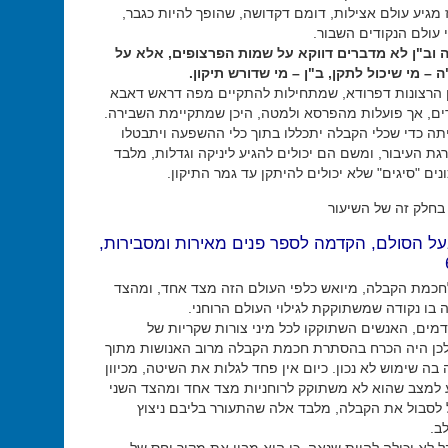
 מגיע עולם אצילות, דומם דקדושה, שהופך להיות כגבר,
 עולם הנקודים השבור.
וב"ן לא מדברים דווקא על שמות הפרצופים, אלא על
 – מי שיכול לתקן, ב"ן – מי שדורש תיקון.
 הרצונות דפרודא, שמתחילות להתקיים מפה דראש דאבא
ים, אך פועלות מהפרסא ולמטה, היכן שמתקיימת השבירה.
תה כדי שכלי הקבלה יתכללו בתוך כלי ההשפעה ויתבטלו
ת העיבור, ומשם הם יכולים להגיע ליניקה וגדלות, מלבד
ים "סיגים" שלא יכולים להיתקן עד גמר התיקון.
בחלק זה של השיעור
על הסולם, הקדמה לספר פנים מאירות ומסבירות,
חכמת הקבלה, מיואש כלפי העולם הזה מצד אחד, ומהצד
 בו נקודה שמשתוקקת לגילוי העולם הרוחני.
דמים, האנשים השתוקקו לכל מיני צורות שקריות של
ולכן היה הכרח בהסתרת חכמת הקבלה מרוב האנושות מתוך
ה שימוש לא נכון. כיום אין פחד לגלות את השיטה, מכיוון
 למצב שהוא לא משתוקק לרוחניות מצד אחד ומהצד השני
ל לסבול את הקבלה, מלבד אלה שהתעורר בליבם ניצוץ
ב.