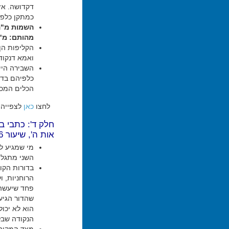
דקדושה. אז
כמתקן כלפי
השמות מ"ה 
מהותם: מ"ה
הקליפות הן
ואמא דנקוד
השבירה היי
כלפיהם בדרג
הכלים המכונ
לחצו
כאן
לצפייה 
חלק ד': כתבי ב
אות ה', שיעור 6
מי שמגיע ל
השני מתגלה
בדורות הקו
הרוחניות, 
פחד שיעשה ב
שהדור הגיע
הוא לא יכו
הנקודה שבל