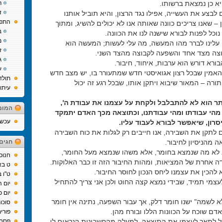
יא כן נמצאת ברשותו.
ר
ד
 לבצע את העשייה, אפילו נגד הרצון, והיא תוביל אותנו
התפת
ן – שאנו צריכים כוונה שאותה אנו לא יכולים להשיג, ומתוך
ב
נוכל לפנות לבורא שישנה לנו את הכוונה.
מ
עלינו לברר מהו המעשה, מה עלי לעשות; המעשה הוא
ז
צה מצד אחד והשפעה לקבוצה מהצד השני.
ג
רא דורש הוא ערבות, איחוד, חיבור.
ע
אמין שבכל רצון אגואיסטי חדש שמתעורר בו, יש מצב חדש
תולד
רה – המאור שיבוא ויתקן אותו, שבכל רגע זה יכול
עיתו
ר הוא לא להתבלבל ולקחת על עצמנו את עבודת ה',
המומ
הי עבודתו ומהי עבודתנו, וכתוצאה מכך האדם יתמקד
עכשיו
סרון, שיאפשר לבורא לעבוד עליו.
ם לתקן את השבירה, אנו חייבים רק לגלות את כוח השבירה
אה מהניסיון לחיבור.
חגים
 לא מה שנמצא בחומר, אלא משהו שנמצא מעל החומר,
חנוכ
דה אחרת של המציאות, ומהות החיבור הזה זו כבר האלוקות.
ט בא
להכין את עצמנו ליחס הנכון לחוסר החיבור.
ט"ו 
עצמי תמיד, שבידי נמצא קצה החוט ולכן אני צריך להתחיל
יום 
יום כ
א לשמה" ישנו חומר דלק, אך עבור השפעה, נתינה אין חומר
סוכו
דם שוכח על הכוונות הללו ובורח מהן.
פורי
 לתאר לעצמי את התוצאה, למעלה מהחשבונות הנראים לי
פסח