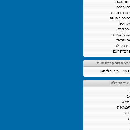
וחני וגשמי
ת וקבלה
חות רוחנית
חירה חופשית
קובלים
והר לעם
לגול נשמות
ם ישראל
ות הקבלה
ן קבלה לעם
לצים של קבלה היום
 אני – מיכאל לייטמן
 לפי הקבלה
ה
ב
בשבט
העצמאות
יפור
ת
ם