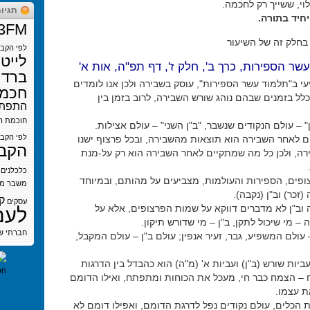
לוי, ששייך רק לחכמה.
תגיו
יחיד בתורה.
3FM
בחלק זה של השיעור
לפי הקב
לייט
עשר הספירות, כרך ב', חלק ז', דף תפ"ה, אות א'
ברדי
י ב"תלמוד עשר הספירות", עוסק בשבירה ולכן אנו לומדים
חכמת
לל בזמנים שבהם נוהג שורש השבירה, לרוב בזמן בין
התפתח
חוכמת ה
" – עולם הנקודים שנשבר, "ב"ן השני" – עולם אצילות.
לפי הקב
ם לאחר השבירה הוא תוצאות מהשבירה, ובכל פרצוף ישנו
הקב
ה, ולכן כל מה שמתקיים לאחר השבירה הוא רק על-מנת
כלכלנים
פים, הספירות והעולמות, מצביעים על מהותם, ובמיוחד
משבר
מש
זכר) וב"ן (נקבה).
ק
עסקים
וב"ן לא מדברים דווקא על שמות הפרצופים, אלא על
לעם
– מי שיכול לתקן, ב"ן – מי שדורש תיקון.
חברתי
ש
עולם המשפיע, גבר, זעיר אנפין; עולם ב"ן – עולם המקבל,
ביות שורש (ב"ן) ועביות א' (מ"ה) הוא כהבדל בין הדרגות
 – הצמח כבר חי, מעכל את הכוחות ומתפתח, ואילו הדומם
ת עצמו.
 הכלים, עולם נקודים נפל לדרגת הדומם, ואפילו דומם לא