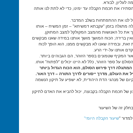
ה לעליון, לבורא.
סתירו את חכמת הקבלה עד ימינו, כדי לא לתת לנו אותה
 לנו את ההתפתחות בשלב המדבר.
 מתגלה בזמן "עקבתא דמשיחא" – זמן המשיח – אותו
 את כל האנושות מהמצב המקולקל למצב המתוקן.
ואין ברירה; הכוח המושך מושך אותנו במידה שאנו מבקשים
 זאת, ובמידה שאנו לא מבקשים ממנו, הוא הופך לכוח
דם אותנו על-ידי הרע.
ור המקיף שטמונים בספר הזוהר, הם הגבוהים ביותר.
סולם על ספר הזוהר, כלל לא היינו יכולים "לפתוח" אותו.
המתגלה דרך פירוש הסולם, הוא הכוח הגדול ביותר
ל את העולם, מדרך ייסורים לדרך התורה – דרך האור.
קיום של מנהגי הדת היהודית, לא ישפיע על תיקון הנשמה
כון של חכמת הקבלה בקבוצה, יכול להביא את האדם לתיקון
חלק זה של השיעור
מדור "
שיעור הקבלה היומי"