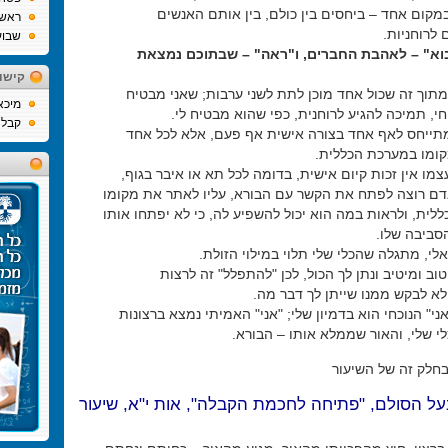
במקום אחד – ביחסים בין כולם, בין אותם האנשים
ראש
לרוחניות.
שבוע
בוא" – לאהבת החברים, ו"ראה" – שבתוכם נמצאת
קישו
מתוך זה שכול אחד מוכן לתת לשני ערבות; שאני מבטיח
מיכא
חי, תמיכה להגיע לרוחנית, כפי שהוא מבטיח לי.
קבלה
תייחס לאף אחד בצורה אישית אף פעם, אלא לכל אחד
ומו במערכת הכללית.
ו אין זכות קיום אישית, בדומה לכל תא או איבר בגוף,
דם רוצה לפתח את הקשר עם הבורא, עליו לאתר את מקומו
לית, ולראות במה הוא יכול להשפיע לה, כי לא יפתחו אותו
סביבה שלו.
לי, מתגלה שהכלי שלי תלוי במילוי הזולת.
וב ומיטיב ונתן לך הכול, לכן "להתפלל" זה לרצות
לא לבקש ממנו שייתן לך דבר מה.
ני" הנוכחי הוא בדמיון שלי; "אני" האמיתי נמצא ברצונות
י שלי, והאור שממלא אותו – הבורא.
חלק זה של השיעור
על הסולם, "פתיחה לחכמת הקבלה", אות י"א, שיעור