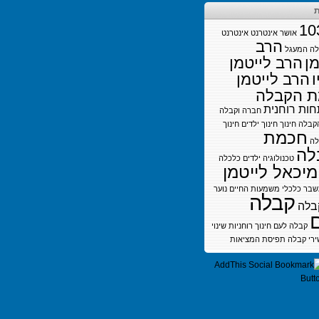
ת
10
אושר
אינטרנט
אינטרנט
הרב
לה
המעגל
מן
הרב לייטמן
ו
הרב לייטמן
 הקבלה
ות רוחנית
חברה וקבלה
קבלה
חינוך
חינוך ילדים
חינוך
חכמת
לה
לה
טכנולוגיה
ילדים
כלכלה
מיכאל לייטמן
בר כלכלי
משמעות החיים
נוער
קבלה
בלה
קבלה לעם חינוך
רוחניות
שינוי
ירי קבלה
תפיסת המציאות