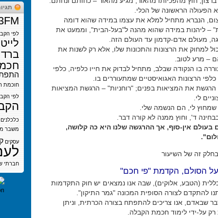
ברצון, חוץ מהפכיותו מהאור, מגיע מהאור – כחותם ונחתם.
תגיו
 הפעולה הראשונה של הכלי.
3FM
ם, הנברא מתחיל למלא את עצמו במידה שהוא דומה
" – ליהנות במידה שהוא מהנה ל"בעל-הבית", וממעט את
לפי הקב
ה, מעולם אדם-קדמון עד העולם הזה.
לייט
ול למחוק את הרצונות והתכונות שלו, אלא רק לשנות את
ברדי
 – מרע לטוב.
חכמת
רה בו הנקודה שבלב, מתחיל לבדוק את חייו כלפיה, כלפי
התפתח
כלפי הרצונות האגואיסטיים שמתעוררים בו.
חוכמת ה
 הרגשת את המציאות בפנים; "רוחניות" – הרגשת המציאות
לפי הקב
ניים לי.
הקב
 שמחוץ לי, הם הנשמה שלי.
בחינה ד', וחוץ ממנה לא קורה דבר.
כלכלנים
 בעולם אין-סוף, אך ההרגשה שלנו היא כה קלושה,
משבר
מש
ום".
ק
עסקים
לעם
חלק זה של השיעור
חברתי
ש
על הסולם, הקדמת "פי חכם"
לית (הטבע, אלוקים), שבה אנו נמצאים יש חוק התקדמות
נו להתקדם לצורה הסופית המכונה "גמר התיקון".
 שבאדם, אנו צריכים להתפתח בצורה הכרתית, וניתן
רק על-ידי לימוד חכמת הקבלה.