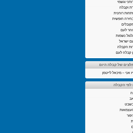
וחני וגשמי
ת וקבלה
חות רוחנית
חירה חופשית
קובלים
והר לעם
לגול נשמות
ם ישראל
ות הקבלה
ן קבלה לעם
לצים של קבלה היום
 אני – מיכאל לייטמן
 לפי הקבלה
ה
ב
בשבט
העצמאות
יפור
ת
ם