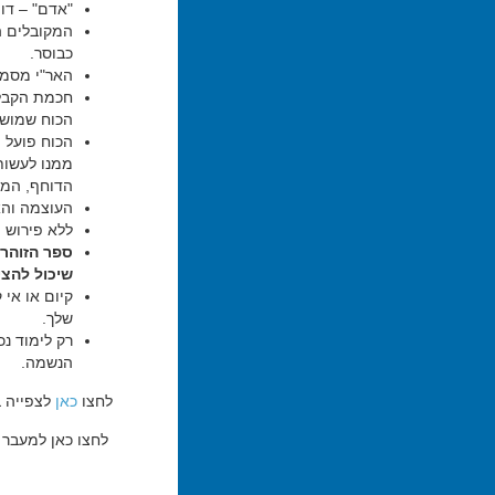
"אדם" – דומ
המקובלים ה
כבוסר.
האר"י מסמל
חכמת הקבלה
הכוח שמושך
הכוח פועל 
ממנו לעשות
הדוחף, המק
העוצמה והא
ללא פירוש ה
ספר הזוהר 
שיכול להצי
קיום או אי 
שלך.
רק לימוד נ
הנשמה.
לחצו
כאן
לצפייה ב
לחצו כאן למעבר ל