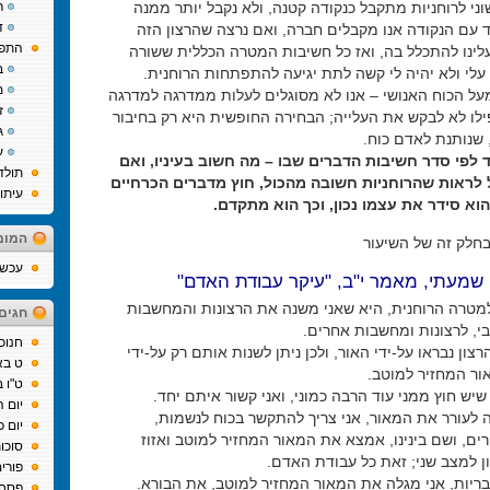
ני לרוחניות מתקבל כנקודה קטנה, ולא נקבל יותר ממנה
ר
ד
ד עם הנקודה אנו מקבלים חברה, ואם נרצה שהרצון הזה
התפת
 עלינו להתכלל בה, ואז כל חשיבות המטרה הכללית ששורה
ב
עלי ולא יהיה לי קשה לתת יגיעה להתפתחות הרוחנית.
מ
מעל הכוח האנושי – אנו לא מסוגלים לעלות ממדרגה למדרגה
ז
ילו לא לבקש את העלייה; הבחירה החופשית היא רק בחיבור
ג
שנותנת לאדם כוח.
ע
לפי סדר חשיבות הדברים שבו – מה חשוב בעיניו, ואם
תולד
לראות שהרוחניות חשובה מהכול, חוץ מדברים הכרחיים
עיתו
 הוא סידר את עצמו נכון, וכך הוא מתקדם.
המומ
חלק זה של השיעור
עכשיו
 שמעתי, מאמר י"ב, "עיקר עבודת האדם"
למטרה הרוחנית, היא שאני משנה את הרצונות והמחשבות
חגים
י, לרצונות ומחשבות אחרים.
חנוכ
ון נבראו על-ידי האור, ולכן ניתן לשנות אותם רק על-ידי
ט בא
ור המחזיר למוטב.
ט"ו 
 שיש חוץ ממני עוד הרבה כמוני, ואני קשור איתם יחד.
יום 
ה לעורר את המאור, אני צריך להתקשר בכוח לנשמות,
יום כ
ים, ושם בינינו, אמצא את המאור המחזיר למוטב ואזוז
סוכו
 למצב שני; זאת כל עבודת האדם.
פורי
בריות, אני מגלה את המאור המחזיר למוטב, את הבורא.
פסח