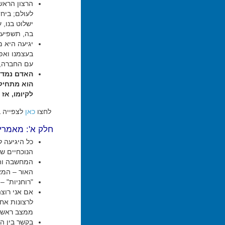
הרצון הראשו
לעולם; ביח
ישלוט בנו,
בה, תשפיע 
יגיעה היא 
בעצמנו ואפ
עם החברה, 
האדם נמדד 
הוא מתחיל 
לקיומו, אז
לחצו
כאן
לצפייה ב
חלק א': מאמרי
כל היגיעה 
הנוכחיים שב
המחשבה והרצ
האור – המא
"רוחניות" –
אם אני רוצ
לרצונות אחר
ממצב ראשון
בקשר בין ה