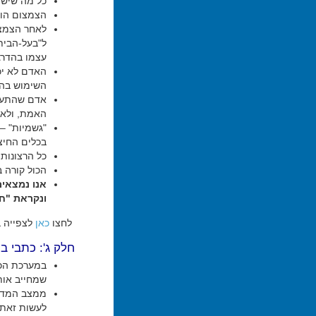
כל מה שיש 
הצמצום הוא
לאחר הצמצו
ל"בעל-הבית
עצמו בהדרג
האדם לא יכ
השימוש בהם
אדם שהתעור
האמת, ולא 
"גשמיות" –
בכלים החיצו
כל הרצונות
הכול קורה ב
אנו נמצאים
ונקראת "חל
לחצו
כאן
לצפייה ב
חלק ג': כתבי ב
במערכת הכל
שמחייב אות
ממצב המדבר
לעשות זאת 