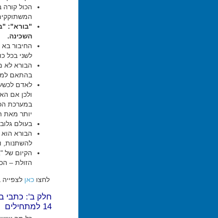
הכול קורה 
המשתוקקים 
"בורא": "
השכינה.
החיבור בא 
לשני בכל כו
הבורא לא מ
בהתאם למק
לאדם לכשעצמ
ולכן אם הא
במערכת הכל
יותר מאת ה
בעולם גלובא
הבורא הוא ט
להשתנות, ו
הקיום של "א
הזולת – הכל
לחצו
כאן
לצפייה ב
חלק ב': כתבי ב
14 למתחילים