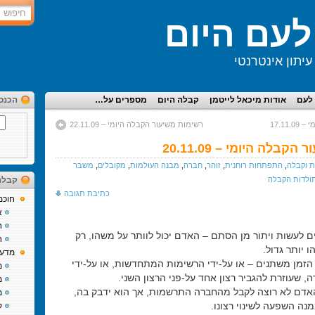
עם היום
יתון אינטרנטי
לעם
אודות מיכאל לייטמן
קבלה היום
מספרים על…
הכנס
17.11
רשימות משיעור הקבלה היומי – 22.11.09
בלה היומי – 20.11.09
 וקבלה
,
התפתחות רוחנית
,
זוהר
,
חברה
,
מבנה העולמות
,
מקובלים
,
משבר
ולדות הקבלה
קבלה
כתיבת תגובה
חוכמ
א
ח
ים לעשות ויתור מן הסתם – האדם יכול לוותר על משהו, רק
ח
 יותר גדול.
מדע 
 הזמן משתנים – או על-ידי הרשימות המתחדשות, או על-ידי
מ
, שעוזרת להגביר רצון אחד על-פני הרצון השני.
מ
אדם לא רוצה לקבל מהחברה התרשמות, אך הוא ידבק בה,
מ
נה השפעה לשינוי רצונו.
ק