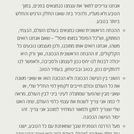
אנחנו צריכים לתאר את עצמנו כנמצאים בפנים, בתוך
הטבע ולא מעליו, ולהכיר בזה שאנו החלק הרגיש והחלש
ביותר בטבע.
ההנחה הראשונית שאנו נמצאים בעולם השלם, הנצחי,
המתוקן, וש"כל הפוסל במומו פוסל" – שאם אנחנו רואים
משהו, אנחנו רואים אותו מתוכנו, ולכן מעצמנו נובעים כל
הקלקולים, זו ההנחה הראשונית הנכונה, ואך ורק היא
יכולה לבנות לנו יחס נכון לעצמנו ולסביבה, ולאפשר לנו
להתקיים נכון, בטוב ובביטחון, בעתיד הטוב.
השוני בין הגישה הנכונה ולא הנכונה הוא: או שאני משנה
את כל העולם וכולם חייבים לקפוץ לפי החליל שלי, או
שאני מבין שהפער שמתגלה לעיני ביני לבין העולם, מראה
לי כמה אני צריך לשנות את עצמי כלפי העולם, שזה האגו
שלי שצריך לתקן ולמאור המחזיר למוטב אני צריך. זהו
יסוד הגישה הנכונה.
מעל הדרגה הגופנית שבך שמאוזנת עם כל הטבע, ישנו
עוד חלק שנקרא "אדם". האדם הזה הוא היצר הרע שבך,