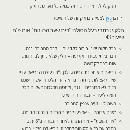
המקולקל, ועל היחס הזה בנויה כל מערכת התיקון.
לחצו
כאן
לצפייה בחלק זה של השיעור
חלק ג': כתבי בעל הסולם, "בית שער הכוונות", אות פ"ח,
שיעור 43
בכל מקום ישנו בירור לקדושה – דבר המבורר, נגה –
דבר בלתי מבורר, וקליפה – חלק שלא ניתן לברר ממנו
שום דבר לקדושה.
בריאה היא תכונת הבינה, ולכן ג"ר דעולם הבריאה עדיין
שייך לאצילות. מחזה דבריאה ועד מלכות דעשיה ישנם
כלים לא מבוררים – נגה, ולמטה ממלכות דעשיה הכל
הוא קליפה – עבודה זרה שלנו.
חשמ"ל – זעיר אנפין המבורר.
"פרה אדומה" – אמצעי לבירור הכלים בדרגת הדומם.
"אור השבת" – אור המגיע לאחר העבודה ב"6 ימים",
מחבר את כל 6 הקצוות למלכות ומביא לנו מילוי. ברגע