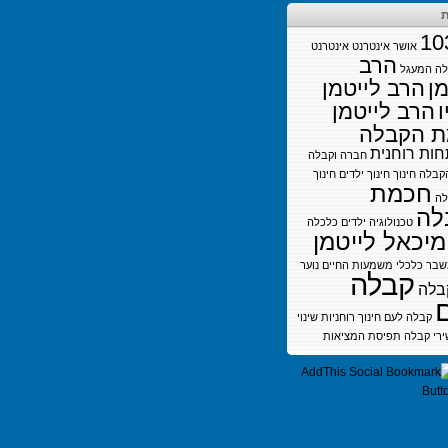
ת
10
אושר
אינטרנט
אינטרנט
הרב
לה
המעגל
מן
הרב לייטמן
ו
הרב לייטמן
 הקבלה
ות רוחנית
חברה וקבלה
קבלה
חינוך
חינוך ילדים
חינוך
חכמת
לה
לה
טכנולוגיה
ילדים
כלכלה
מיכאל לייטמן
בר כלכלי
משמעות החיים
נוער
קבלה
בלה
קבלה לעם חינוך
רוחניות
שינוי
ירי קבלה
תפיסת המציאות