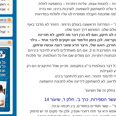
ת – להנאת עצמו, עליות רוחניות – בהשפעה לזולת.
ראש
 עלינו להשתוקק להשפעה, לערבות בינינו, ואז נהיה
שבוע
ה שחכמת הקבלה מספרת לנו עליו ולעלות במדרגות
קישו
" – המדרגה הראשונה בעולם הרוחני. הזוהר לא מדבר באף
מיכא
לם שלנו, המורגש דרך הגוף שלנו.
קבלה
לנו תיקון, ואם לא נכין דבר מה לתקן, לא תהיינה
ריאה. לכן בזמן הלימוד אנו זקוקים לדבר אחד – גילוי
ורבן, האגו שלי, היצר הרע שאני רוצה עכשיו שיתקן.
אפילו בקבוצה המורכבת מ-2, אם הם משתדלים להגיע לחיבור ביניהם
הבחנות רוחניות, הם מגלים שם את כל העולמות, עד מלכות
ל דבר בעולמות בי"ע במקומם, מכיוון שכל התיקונים הם רק
ע לאצילות.
 ללימוד הזוהר, הוא רצון להתחבר בינינו.
 לדאוג, לא להשתוקק לידיעה אלא לתכונת ההשפעה.
בחלק זה של השיעור
שר הספירות, כרך ב', חלק ז', שיעור 14
ר" – קשר חסדים בחסדים, בין חכמה ובינה.
א היא עד חזה דזעיר-אנפין, ולכן עד מקום זה יש סיפוק