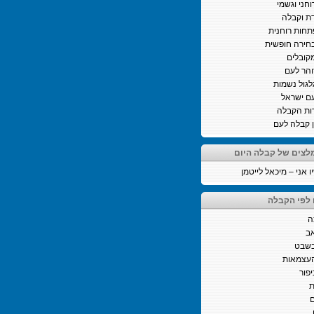
וחני וגשמי
ת וקבלה
חות רוחנית
חירה חופשית
קובלים
והר לעם
לגול נשמות
ם ישראל
ות הקבלה
ן קבלה לעם
לצים של קבלה היום
 אני – מיכאל לייטמן
 לפי הקבלה
ה
ב
בשבט
העצמאות
יפור
ת
ם