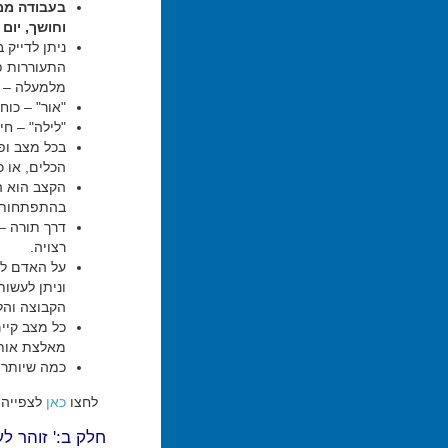
בעבודה ממט
וחושך, יום 
ניתן לדייק 
התעוררות פ
מלמעלה – ז
"אור" – כוח
"לילה" – חי
בכל מצב ופע
הכלים, או 
הקצב הוא הד
בהתפתחות 
דרך תורה –
רצויה.
על האדם לה
וניתן לעשות
הקבוצה והל
כל מצב קיים
מאלצת אותו
כמה שיותר ש
לחצו
כאן
לצפייה 
חלק ב:' זוהר לע