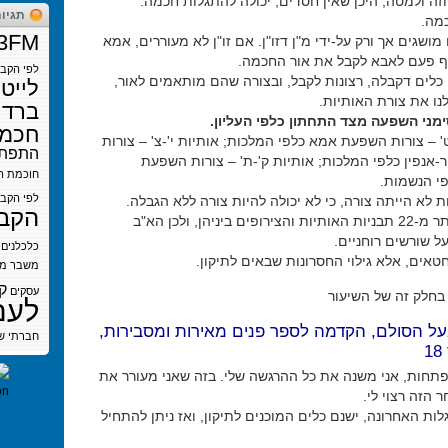
זה ולמטה, היכן שאין חסדים, יכולה להתגלות חכמה.
תגיו
כמה.
3FM
מושגים אך ורק על-ידי מ"ן דזו"ן. אם זו"ן לא מעוררים, אמא
 פעם לאבא לקבל את אור החכמה.
לפי הקב
 כלים דקבלה, רצונות לקבל, ובצורה שהם מותאמים לאור,
לייט
נו את צורת האותיות.
ברדי
ימני השפעה מצד התחתון כלפי העליון.
חכמת
' – צורות השפעת אמא כלפי המלכות; אותיות י'-צ' – צורות
התפתח
-אנפין כלפי המלכות; אותיות ק'-ת' – צורות השפעת
חוכמת ה
י הנשמות.
לפי הקב
 לא הייתה צורה, כי לא יכולה להיות צורה ללא הגבלה.
הקב
אין ברצון יותר מ-22 תבניות האותיות והצירופים ביניהן, ולכן הא"ב
על שורשים רוחניים.
כלכלנים
טאים, אלא גילוי החסרונות שבאים לתיקון.
משבר
מש
ק
עסקים
בחלק זה של השיעור
לעם
על הסולם, הקדמה לספר פנים מאירות ומסבירות,
חברתי
ש
פתחות, אני משנה את כל ההרגשה שלי. בזה שאני מעורר את
הזה רצוי לי.
ות האחרונה, ישנם כלים המוכנים לתיקון, ואז ניתן להתחיל