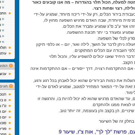
ה למעלה, הכול תלוי בהגדרות – מה אנו קובעים כאור
ר
ד
ולילה, רצוי ופחות רצוי.
התפת
בעבודת בירור הכלים, רק על-ידי ריכוז מיוחד, שמגיע על-ידי
ב
נימית מיוחדת, שבה האדם מרגיש השפעה מחוץ לו,
מ
הו אור ע"ב ס"ג שמגיע ומברר את הכלים.
ז
 שמגיע ומעורר בי יתר תכונת ההשפעה.
ג
סרון לכלי של השפעה.
ע
ולה ניתן לדבר על חושך, לילה ואור, יום – או כלפי תיקון
תולד
כלפי העבודה עם הכלים המתוקנים.
עיתו
בר היחיד שאנו יכולים להשפיע עליו, והכול תלוי
הקצב.
המומ
 אם ההתקדמות רצויה, דרך ייסורים – אם ההתקדמות אינה
עכשיו
עלות את כמות הבירורים שהוא יכול לאבחן בכל רגע ורגע,
 זאת על-ידי המאור המחזיר למוטב, שמגיע לאדם על-ידי
חגים
ימוד.
חנוכ
, עד שהאדם מרגיש שהוא לא יכול להיות בו, והרגשה זו
ט בא
 לצאת ממנו ולהתקדם.
ט"ו 
ינויים, הן בקצב והן בעוצמה, זה יותר טוב.
יום 
יום כ
בחלק זה של השיעור
סוכו
פורי
ם, פרשת "לך לך", אות צ"ו, שיעור 9
פסח