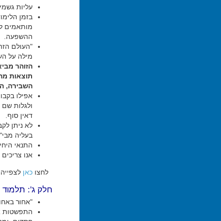
עליות גשמיו
בזמן הלימוד
מותאמים למ
ההשפעה.
"העולם הזה
מילה על העו
הזוהר מביא 
תוצאות מהק
השבירה, הח
ולגלות שם 
דאין סוף.
לא ניתן לקב
בעליה מבי"
התנאי היחיד
אנו צריכים
לחצו
כאן
לצפייה 
חלק ג': תלמוד ע
"אחור באחו
התפשטות אמ