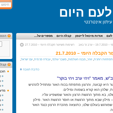
עם היום
יתון אינטרנטי
לעם
אודות מיכאל לייטמן
קבלה היום
מספרים על…
הכנס
 ט' באב
רשימות משיעור הקבלה היומי – 27.7.2010
בלה היומי – 21.7.2010
פתחות רוחנית
,
זוהר
,
מבנה העולמות
,
משבר עולמי
,
עבודה פנימית
,
עם ישראל
,
קבלה
כתיבת תגובה
חוכמ
א
"ש, מאמר "ויהי ערב ויהי בוקר"
ח
 היא קבועה, והרצון מתפתח בכוח האור ומתחיל להרגיש
ח
ת, שלהן הוא קורא בשמות ומילים.
מדע 
לנו, בא מתוך הרגשת הרצון והאור שמשפיע עליו.
מ
 – מילון שבא מתוך הרגשת או חוסר הרגשת האור. מילון
מ
שמורגש בעולם שלנו, כתוצאה מהכרת הרצון כנגד האור
מ
ה.
ק