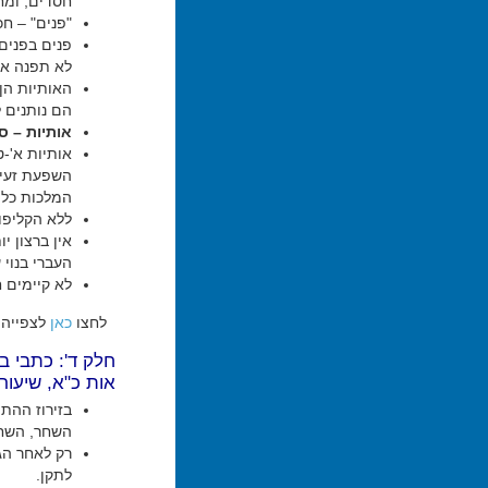
חסדים, ומח
"פנים" – ח
פנים בפנים 
לא תפנה אף
האותיות הן
הם נותנים ל
אותיות – ס
אותיות א'-ט
השפעת זעיר
המלכות כלפ
ללא הקליפות
העברי בנוי 
לא קיימים ח
לחצו
כאן
לצפייה 
חלק ד': כתבי ב
אות כ"א, שיעור 18
בזירוז ההת
השחר, השחר 
רק לאחר הגל
לתקן.