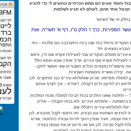
ול וחוסר אונים הם ממש הכרחיים ונחוצים לי כדי להגיע
תגיו
תבטל אחד מהם, לעולם לא תגיע לשלמות.
3FM
בחלק זה של השיעור
לפי הקב
לייט
עשר הספירות, כרך ו' חלק ט"ו, דף א' תשי"ח, אות
ברדי
חכמת
 הנקודים מיוחד בזה שבו בינה התערבבה עם מלכות – כוח
התפתח
 הנברא נמצאים יחד.
חוכמת ה
עיניים מעולם הנקודים עבר לאצילות ונקרא שם זו"ן, וראש
לפי הקב
 לאצילות ונקרא שם עיניים, אריך אנפין ואבא ואמא כולל
הקב
טה מישסו"ת נמצאים הכלים השבורים שאי אפשר לתקן –
ה, יצירה ועשייה והנשמות השבורות.
כלכלנים
 למעלה מפרסא, מכיוון שגלגלתא-עיניים כבר מתוקנים. לכן
משבר
מש
לדאוג רק לתיקון כלים דקבלה, דאח"פ – איך לצרף אותם
ק
עסקים
לעם
יים.
 – החלטה שאנו הולכים בכוח הבינה למעלה מכוח המלכות,
חברתי
ש
ם בהשפעה – גלגלתא ועיניים, ולא בכוח הקבלה – אח"פ,
עלו לגלגלתא-עיניים ויתכללו שם.
ה להרגיש השתוות עם הבורא, וזה התנאי לקבל מהבורא. לכן
את עצמה, וזעיר אנפין הופך להיות עבורה כהדגמה, שהיא
ת לקבל מבינה. לכן אם אנו מייצבים את עצמנו בצורה
עיר אנפין, בטוח שנהיה דומים לבינה, לאלוקים.