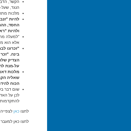
הקשר, הדבקו
הנגד, שעל-י
מלכות מתחב
להיות "זנב
החסד, ההת
ולהיות "רא
"למעלה מהד
אלא הוא מש
"זכרונו לב
בינה. "זכר
הצדיק שלו.
על-מנת לה
מלכות דאצי
שאליה הקבו
הכוח להידמ
שום דבר בע
לכן על האד
להתקדמות ה
לחצו
כאן
לצפייה 
לחצו כאן למעבר ל