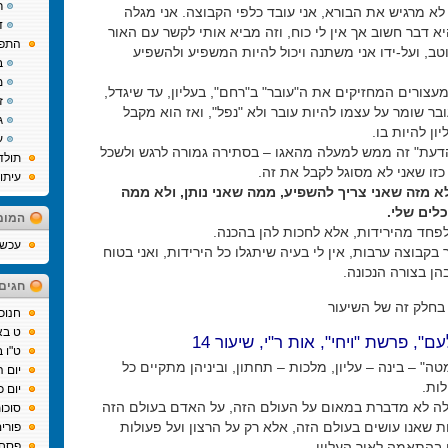
ר
 לא מרגיש את הבורא, אני עובד כלפי הקבוצה. אני מגלה
ד
 דבר חשוב אך אין לי כוח, וזה מביא אותי לקשר עם האור
התפת
ב, ועל-ידו אני משתנה ויכול להיות המשפיע ולהשפיע
ב
מ
עצורים המחזיקים את ה"עובר" ב"רחם", בעליון, עד שיגדל,
ז
ר שומר על עצמו להיות עובר ולא "נפל", ואז הוא מקבל
ג
ון להיות בו.
ע
עת" זה ממש למעלה מהאגו – בסתירה גמורה לרגש ולשכל
תולד
כזו שאני לא מסוגל לקבל את זה.
עיתו
 מזה שאני צריך להשפיע, ממה שאני נותן, ולא ממה
כלים שלי.
המומ
לפחד מהירידות, אלא לחכות להן בהכנה.
עכשיו
 בקבוצה ערבות, אין לי בעיה שיתגלו כל הירידות, ואני בטוח
 בצורה הנכונה.
חגים
בחלק זה של השיעור
חנוכ
ט בא
ם", פרשת "ויחי", אות ר"י, שיעור 14
ט"ו 
ה" – בינה – עליון, מלכות – תחתון, וביניהן מתקיים כל
יום 
ות.
יום כ
 לא מדברת במאום על העולם הזה, על האדם בעולם הזה
סוכו
ת שאנו עושים בעולם הזה, אלא רק על הרצון ועל פעולות
פורי
 בהתאמה לאור העליון.
פסח