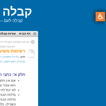
קבלה ל
קבלה לעם – ע
תפריט
דף הבית
אודות קבלה 
ראשי,
באפשרותך
רשימות משיעור הקבלה היומי – 010
תוכן
ללחוץ
רשימות משיעור 
מרכזי,
רשימות משיעור הק
אנטר
באפשרותך
כדי
תיוג:
בחירה חופשית
,
דת
ללחוץ
לדלג
פנימית
,
ראש השנה
,
רוח
אנטר
לאזור
כדי
הבא
לדלג
חלק א': כתבי רב
לאזור
אם אין התנ
הבא
הוא עובד עב
לא יכול להי
גדלות הבורא
גדלות הבורא
בשבילו, כל