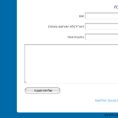
ה
שם
דוא"ל
(לא יפורסם באתר)
כתובת אתר
וך מילביצקי