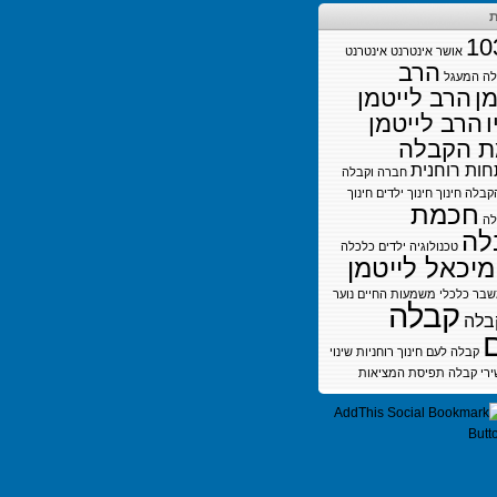
ת
10
אושר
אינטרנט
אינטרנט
הרב
לה
המעגל
מן
הרב לייטמן
ו
הרב לייטמן
 הקבלה
ות רוחנית
חברה וקבלה
קבלה
חינוך
חינוך ילדים
חינוך
חכמת
לה
לה
טכנולוגיה
ילדים
כלכלה
מיכאל לייטמן
בר כלכלי
משמעות החיים
נוער
קבלה
בלה
קבלה לעם חינוך
רוחניות
שינוי
ירי קבלה
תפיסת המציאות