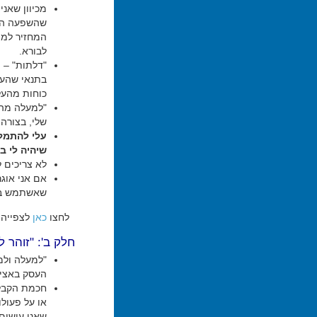
מכיוון שאני
שהשפעה היא
המחזיר למוט
לבורא.
"דלתות" – מ
בתנאי שהעוב
כוחות מהעלי
"למעלה מהד
שלי, בצורה 
עלי להתמלא
שיהיה לי ב
לא צריכים 
אם אני אוגר
שאשתמש בהן
לחצו
כאן
לצפייה 
חלק ב': "זוהר לע
"למעלה ולמט
העסק באציל
חכמת הקבלה
או על פעולו
שאנו עושים