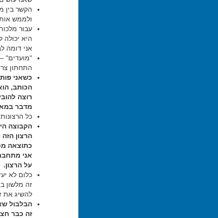
הקשר בין מ
ולממש אותן 
עבור מלכות
היא יכולה 
אני דומה לב
"מועדים" –
התחתון צרי
כשאני פות
הכותב, הוא
רוצה להובי
מדבר במאו
כל הרצונות
הקבוצה היא
הרצון הזה 
כתוצאה מכך
אני מתחבר 
על הרצון.
כלום לא יע
זה מלשון ב
להשיג את ז
הבלבול שאנ
זה כבר חצי