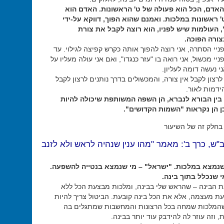
אדם, הכל הוא פעולה של ט' הראשונות. האדם הוא
 ראשונות במלכות. ואמנם שהוא הפוך, דווקא על-ידי
 העולמות שיש לפניו, הוא רוצה לקבל את צורת
ורה הפוכה.
יי הסתרה, אני רוצה להפוך אותה כקרש קפיצה לגילוי. עד
יי מכשול, אני רואה בו "עזר כנגדו", ואם אני עולה מעליו על
ני נעשה דומה לעליון.
 לרצון לקבל אין צורה, והמכשולים בדרך נותנים לרצון לקבל
ידמות לאור.
 בין הבורא לנברא, הן השפה המשותפת שיכולה להיות
כן הן נקראות "השמות הקדושים".
בחלק זה של השיעור
ב"ש, כרך ב': מאמר "מהו ענין שנהיה לראש ולא לזנב
 שנמצא במלכות. "ישראל" – מי שנמצא בנטייה להשפעה.
י שנכלל בתוך בינה.
ת הבינה – שהראש שלי בבינה, ומלכות מבצעת הכל ללא
עת מעצמה, אלא את הכל בינה קובעת. הביטול צריך להיות
שהמלכות שמחה בכל הרצונות והמחשבות שמתגלים בה
, וזה עוזר לה להידבק עוד יותר בבינה.