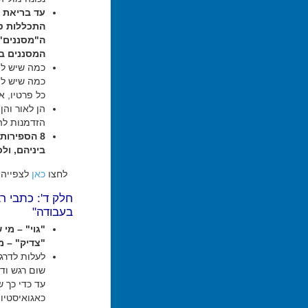
עד בריאת ה
התכללות ט'
ה"מסננים",
המסננים בצ
כמה שיש לפנ
כמה שיש לפנ
כל פרטיו, א
הן לאור והן
הזדמנות לה
8 הספירות
ביניהם, ול
לחצו
כאן
לצפייה 
חלק ד': כתבי ר
בעבודה"
"גוי" – מי
"צדיק" – מ
לעלות לדרג
שום רגש וד
עד כדי כך 
כאגואיסטיות