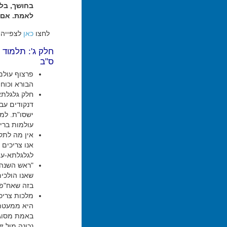
בחושך, בלב
לאמת. אם 
לחצו
כאן
לצפייה 
חלק ג': תלמוד 
ס"ב
פרצוף עולם
הבורא וכוח
חלק גלגלתא-
דנקודים עבר
ישסו"ת. למ
עולמות בריא
אין מה לתקן
אנו צריכים 
לגלגלתא-עינ
"ראש השנה"
שאנו הולכי
בזה שאח"פ י
מלכות צריכ
היא ממעטת 
באמת מסוגל
נכונה מול ז