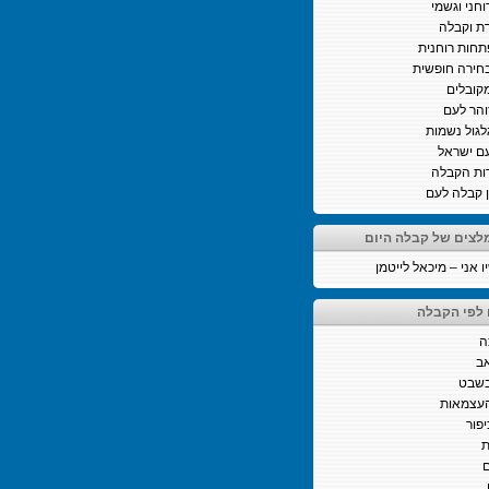
וחני וגשמי
ת וקבלה
חות רוחנית
חירה חופשית
קובלים
והר לעם
לגול נשמות
ם ישראל
ות הקבלה
ן קבלה לעם
לצים של קבלה היום
 אני – מיכאל לייטמן
 לפי הקבלה
ה
ב
בשבט
העצמאות
יפור
ת
ם