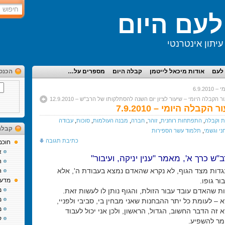
עם היום
יתון אינטרנטי
לעם
אודות מיכאל לייטמן
קבלה היום
מספרים על…
הכנס
6.9.2
הקבלה היומי – שיעור לציון יום השנה להסתלקותו של הרב"ש – 12.9.2010
בלה היומי – 7.9.2010
 וקבלה
,
התפתחות רוחנית
,
זוהר
,
חברה
,
מבנה העולמות
,
סוכות
,
עבודה
קבלה
ני וגשמי
,
תלמוד עשר הספירות
כתיבת תגובה
חוכמ
א
"ש כרך א', מאמר "ענין יניקה, ועיבור"
ח
גדות מצד הגוף, לא נקרא שהאדם נמצא בעבודת ה', אלא
ח
ור גופו.
מדע 
מ
ות שהאדם עובד עבור הזולת, והגוף נותן לו לעשות זאת.
מ
 – לעומת כל יתר ההבחנות שאני מבחין בי, סביבי ולפניי,
מ
 זה הדבר החשוב, הגדול, הראשון, ולכן אני יכול לעבוד
ק
ומר להשפיע.