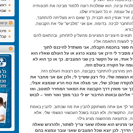
ראש
לכות ובינה, הוא שמלכות רוצה ללמוד מבינה את תכונותיה
שבוע
על עצמה. זו כל העבודה שלנו.
, זעיר אנפין הוא תבנית, כך שאם היא מצליחה להתחבר,
קישו
להתחבר לבינה. בדומה, אם אני "מלביש" עלי את הקבוצה,
ורא.
מיכא
 תנאים חיצוניים המגיעים מהעליון לתחתון, ובהתאם להם
קבלה
ך לעשות התאמה אליו.
ח ספר בחכמת הקבלה, אני משתדל להיכנס לתוך
 מסביר לי היכן אני נמצא כרגע או על העולם שאליו הוא
ל אותי, או על הקשר בין שני המצבים. כך או כך הוא לא
מה על הקורה בעולם הזה.
 חוץ מהרצון להתחבר בקבוצה, הם רצונות העולם הזה.
 הנשמה שלי, כלי רצון ששייך לי, ולכן אם אני מחבר את
לנקודה שבלב שלי, אני מגלה את כוח הרע שנמצא אצלי,
 אני מזמין דרך הקבוצה את המאור המחזיר למוטב, ואז
אליהם ובאותו החיבור יש לי כבר מסך ואור חוזר – לבוש
זור לך אם אתה משתוקק להבין את מה שכתוב. להבין באמת
ינה, התקשרות, ולא הבנה בשכל העכשווי הגשמי שלי, אלא
ה, וכתוצאה מההשגה מגיע גילוי.
י מרגיש הוא שאלה שאני צריך לפתור, ולהרגיש שאלה
 הדרך. לכן יוצא שכל המצבים שאני עובר ונמצא בהם