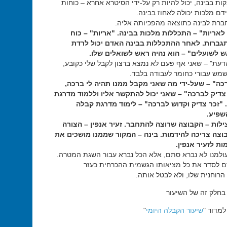
ת בבינה, יכול להיות רק על-ידי הסיטרא אחרא – כוחות
דם מלכות יכולה לאחוז בבינה.
רת לבינה כתוצאה מהפכיותה אליה.
 לאריות" – התכללות מלכות בבינה. "אריות" – כוח
גברות. לאחר ההתכללות בבינה האדם יכול לרדת
ש לשועלים" – הוא נהיה ראש לשואלים שלו.
עת" – שאני אף פעם לא נמצא ברצון לקבל שלי כקובע,
מש עבורי כחומר לעבודה בלבד.
רכה" – שעל-ידי מה שאני מקבל ממנו תהיה לי ברכה,
 צדיק לברכה" – שאני יכול להתקשר אליו וללמוד מדרגת
 "זכר צדיק וקדוש לברכה" – לימוד מדרגת קבלה
שפיע.
לות – הקבוצה שרוצה להתחבר. זעיר אנפין – הצורה
צה צריכה להידמות. בינה – המקור שממנו מושכים את
ות לזעיר אנפין.
ולמנו לא נברא סתם, אלא הכל נברא עבור השגת המטרה.
ם לסדר את כל מציאותו הגשמית ההכרחית כעזר
רוחנית שלו, ולא לבטל אותה.
בחלק זה של השיעור
מדור "
שיעור הקבלה היומי
"