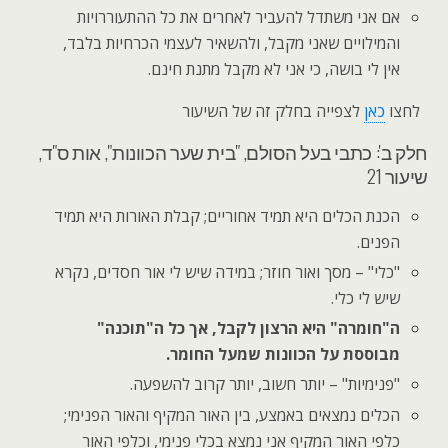
אם אני משתדל להעביר לאחרים את כל ההתעוררויות
והמילויים שאני מקבל, ולהשאיר לעצמי הכרחיות בלבד,
אין לי בושה, כי אני לא מקבל מתנת חינם.
לחצו
כאן
לצפייה בחלק זה של השיעור
חלק ב': כתבי בעל הסולם, "בית שער הכוונות", אות ס"ד,
שיעור 21
הכנת הכלים היא תמיד אחוריים; קבלת האורות היא תמיד
הפנים.
"כלי" – מסך ואור חוזר; במידה שיש לי אור חסדים, נקרא
שיש לי כלי.
ה"חומרה" היא הרצון לקבל, אך כל ה"תוכנה"
מבוססת על הכוונות שמעל החומר.
"פנימיות" – יותר חשוב, יותר קרוב להשפעה.
הכלים נמצאים באמצע, בין האור המקיף והאור הפנימי;
כלפי האור המקיף אני נמצא בכלי פנימי, וכלפי האור