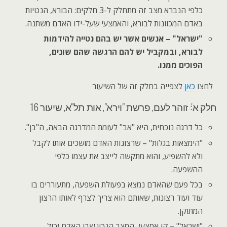
כלפי הנברא מצב זה מתחלק ל-3 חלקים: הבורא, הנטיות
באדם המכוונות לבורא, והאמצעי שעל-ידו האדם משתנה.
"ישראל" – אנשים אשר יש בהם נטייה להידמות
לבורא, ובמקביל יש להם הרגשה שהם שונים,
הפוכים ממנו.
לחצו
כאן
לצפייה בחלק זה של השיעור
חלק א': זוהר לעם, פרשת "וירא", אות תל"א, שיעור 16
כל דרגה נוכחית, היא "אב" לעומת המדרגה הבאה, ה"בן".
"הימצאות בגלות" – שרצונות האדם מושכים אותו לקבל
ולא להשפיע, והוא מתקשה לייצב את עצמו כלפי
ההשפעה.
בכל פעם שהאדם נמצא בפעולת השפעה, מתעוררים בו
עוד ועוד רצונות, שאותם הוא צריך לצרף לאותו הרצון
המתוקן.
"ישראל" – קו אמצעי, המצב הנכון שבו האדם יכול