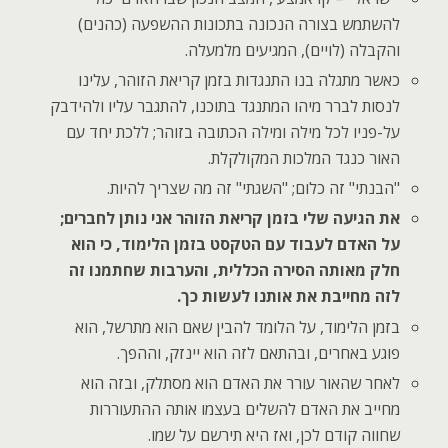
להשתמש בצורה הנכונה בתכונות ההשפעה (כהנים)
והקבלה (לויים), המגיעים מלמעלה.
כאשר מתגלה בנו התנגדות בזמן קריאת הזוהר, עלינו
לנסות לברר מיהו המתנגד בתוכנו, להתגבר עליו ולהידבק
על-פניו לכל מילה ומילה הכתובה בזוהר; ללכת יחד עם
האור כנגד המלכות המקולקלת.
"הבנתי" זה כלום; "השגתי" זה מה שצריך להיות.
את הגיעה שלי בזמן קריאת הזוהר אני נותן לחברים;
על האדם לעבוד עם הטקסט בזמן הלימוד, כי הוא
חלק מאותה הסירה הכללית, והערבות שחתמנו זה
לזה מחייבת את אותנו לעשות כך.
בזמן הלימוד, על הלומד להבין שאם הוא מתרשל, הוא
פוגע באחרים, ובהתאם לזה הוא יינזק, וההפך.
לאחר שהאור עורר את האדם הוא מסתלק, ובזה הוא
מחייב את האדם להשלים בעצמו אותה ההתעוררות
שחווה קודם לכן, ואז היא תירשם על שמו.