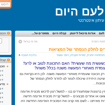
עם היום
יתון אינטרנטי
לעם
אודות מיכאל לייטמן
קבלה היום
מספרים על…
הכנס
ות רוחנית
מה זה בורא?
ודרים לחלק הנסתר של המציאות
פתחות רוחנית
,
יסודות הקבלה
,
רוחני וגשמי
כתיבת תגובה
קבלה
שעשית מה שעשית? האם התכוונת לטוב או לרע?
חוכמ
עומדת מאחורי המעשה משנה בכלל משהו?
א
ק הכוונה שעומדת מאחורי המעשה משנה. לכן היא נקראת גם
ח
יטה היחידה שיכולה לעזור לנו לחדור לחלק הנסתר של
ח
כוונות…
מדע 
מ
ין ברצונות שמתעוררים בנו – למשל רצון לרכוש מכונית אדומה
מ
אנו או אחרים מבצעים – למשל קניית מכונית אדומה חדשה.
מ
ות מאיתנו – לשם מה קנינו את המכונית האדומה החדשה הזו.
ק