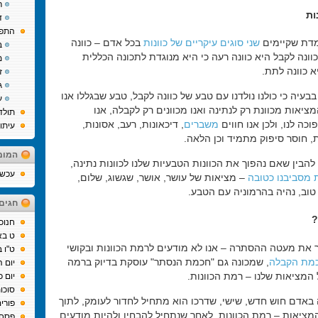
ר
ות
ד
התפת
דת שקיימים
שני סוגים עיקריים של כוונות
בכל אדם – כוונה
ב
כוונה לקבל היא כוונה רעה כי היא מנוגדת לתכונה הכללית
מ
 כוונה לתת.
ז
ג
בעיה כי כולנו נולדנו עם טבע של כוונה לקבל, טבע שבגללו אנו
ע
ציאות מכוונת רק לנתינה ואנו מכוונים רק לקבלה, אנו
תולד
כה לנו, ולכן אנו חווים
משברים
, דיכאונות, רעב, אסונות,
עיתו
, חוסר סיפוק מתמיד וכן הלאה.
המומ
 להבין שאם נהפוך את הכוונות הטבעיות שלנו לכוונות נתינה,
עכשיו
 מסביבנו כטובה
– מציאות של עושר, אושר, שגשוג, שלום,
טוב, נהיה בהרמוניה עם הטבע.
חגים
?
חנוכ
ט בא
ר את מעטה ההסתרה – אנו לא מודעים לרמת הכוונות ובקושי
ט"ו 
מת הקבלה
, שמכונה גם "חכמת הנסתר" עוסקת בדיוק ברמה
יום 
מציאות שלנו – רמת הכוונות.
יום כ
סוכו
 באדם חוש חדש, שישי, שדרכו הוא מתחיל לחדור לעומק, לתוך
פורי
ציאות – רמת הכוונות. לאחר שנתחיל להבחין ולהיות מודעים
פסח