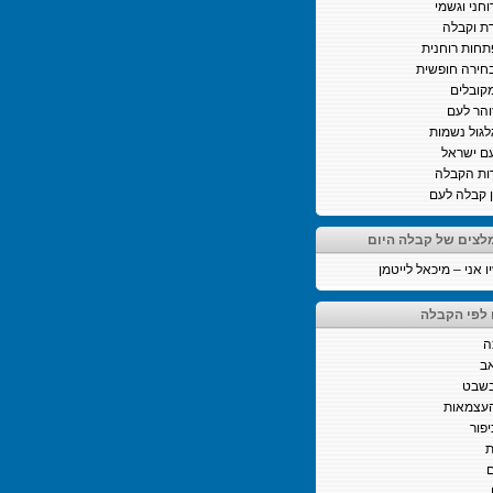
וחני וגשמי
ת וקבלה
חות רוחנית
חירה חופשית
קובלים
והר לעם
לגול נשמות
ם ישראל
ות הקבלה
ן קבלה לעם
לצים של קבלה היום
 אני – מיכאל לייטמן
 לפי הקבלה
ה
ב
בשבט
העצמאות
יפור
ת
ם