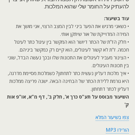
להעתיק על החומר שלי שהוא המלכות.
עוד בשיעור:
• כשאני מרגיש את הפער ביני לבין המצב הרצוי, אני מושך את
המידה המדוייקת של אור שיתקן אותי.
• חלק הז"ת של הכתר דיושר הוא המקשר בין עיגול כתר לעיגול
חכמה. ז"ת לא קשור לעיגולים, הוא קיים רק כמקשר ביניהם.
• הצינור מעביר לעיגולים את התכונות שלו ובכך נעשה הבדל, שוני
בין תכונות העיגולים.
• איך מלכות דעליון נעשית כתר לתחתון? כשמלכות מסיימת מדרגה,
היא גורמת ללידת הכתר של הבחינה הבאה. ישנה פריצה ממלכות
דעליון לכתר דתחתון.
השיעור מבוסס על תע"ס כרך א', חלק ב', דף מ"א, או"פ אות
ק'
צפו בשיעור המלא
הורידו MP3