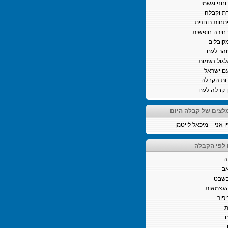
וחני וגשמי
ת וקבלה
חות רוחנית
חירה חופשית
קובלים
והר לעם
לגול נשמות
ם ישראל
ות הקבלה
ן קבלה לעם
לצים של קבלה היום
 אני – מיכאל לייטמן
 לפי הקבלה
ה
ב
בשבט
העצמאות
יפור
ת
ם