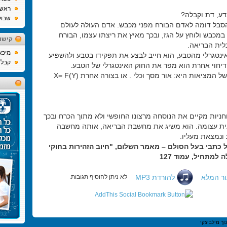
ראש
דע, דת וקבלה?
שבוע
סבל דומה לאדם הבורח מפני מכבש. אדם העולה לעולם
 במכבש ולוחץ על הגז, ובכך מאיץ את ריצתו עצמו, הבורח
קישו
ית הבריאה.
מיכא
אינטגרלי מהטבע, הוא חייב לבצע את תפקידו בטבע ולהשפיע
קבלה
יחוי אחרת הוא מפר את החוק האינטגרלי של הטבע.
 המציאות היא: אור מסך וכלי . או בצורה אחרת (X= F(Y
חניות מקיים את הנוסחה מרצונו החופשי ולא מתוך הכרח ובכך
נית עצומה. הוא משיג את מחשבת הבריאה, אותה מחשבה
ונמצאת מעליו.
 כתבי בעל הסולם – מאמר השלום, "חיוב הזהירות בחוקי
למתחיל, עמוד 127
ור המלא
להורדת MP3
לא ניתן להוסיף תגובות.
וך מילביצקי