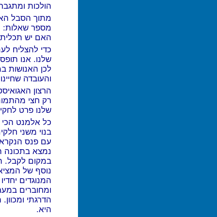
הולכות ומתגברו
מתוך הסבל האדם
מספר שאלות: ה
האם יש תכלית 
כדי להצליח לענ
שלנו. אנו תופ
לכן האנושות ב
והעובדה שחיינו 
הרצון האגואיסט
רק חצי מהתמונ
שלנו פרט לחקי
כל אלמנט הכי ק
בנוי משני חלקי
עם פנס הנקרא 
נמצא בתכונה ה
במקום לקבל. הג
נוסף של המציאו
המנוגדים יחדיו 
ומחוברים במער
הדרגתי ומכוון.
היא.