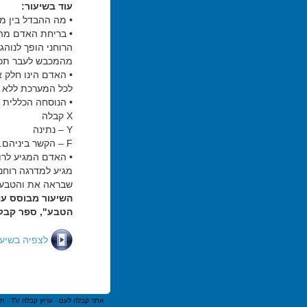
עוד בשיעור:
• מה ההבדל בין מ
• בריחת האדם מה
הרוחני הופך לנוהג
מהמכבש לעבר תכל
• האדם הינו חלק 
לכל המערכת ללא ד
• הנוסחה הכללית של
X קבלה
Y – נתינה
F – הקשר ביניהם.
• האדם המגיע לרו
מגיע למדרגה רוח
שבראה את והטבע 
השיעור מבוסס על
הטבע", ספר קבלה 
לצפיה בשיע
אתר קבלה לעם
-
ערוץ קבלה TV
-
חנ