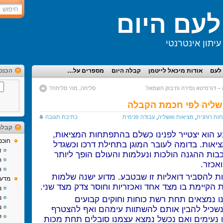
עם היום
יתון אינטרנטי
לעם
אודות מיכאל לייטמן
קבלה היום
מספרים על…
הכנס
 – דורמיטא נסירה וחיבוק השמאל
סליחה, מהי סליחה?
שליה לפי חכמת הקבלה
ות רוחנית
,
מציאות ואשליה
,
עבודה פנימית
כתיבת תגובה
קבלה
 הוא יצטייר לפנינו כשלם בהתפתחות המציאות,
חוכמ
יאות. בדומה לעובר המוגן בתחילת דרכו וכשגדל
א
בות ההגנה הולכות ונעלמות והעולם הופך ליותר
ח
אכזר.
ח
ת להסביר דואליות זו שבטבע. מדוע ישנה שלמות
מדע 
ת הקיימת בו מצד אחד ואכזריות וחוסר צדק מצד שני.
מ
נו נמצאים תחת רשת כוחות וחוקים קבועים
מ
מ
נשכיל להבין אותם להשתוות עימהם ואף להצטרף
ק
נו נעימים ואם נכשל נמצא עצמנו סובלים תחת מכות