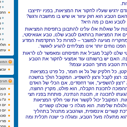
ר
ת.
ד
 ירגיש שעליו לחקור את המציאות, בפניו יתייצבו
התפת
אם הטבע הוא חוק עיוור או שיש בו מחשבה ורגש?
ב
לטבע ואם כן מה היא?
מ
ות על שאלות אלו עלינו להתבונן בתפיסת המציאות
ז
סים את המציאות בהתאם לטבע שלנו, טבע אגואיסטי,
ג
מחקריה מגיעה למשבר – למרות כל התקדמות המדע
ע
תולד
הפכו נוחים יותר אינו מצליחים להגיע לאושר.
עיתו
י שלנו לקבל מגביל את תפיסתנו ומאפשר לנו לראות
ה. האם יש ברשותנו עוד אמצעי לחקור את הטבע
המומ
רת הטבע מתוך הטבע עצמו?
עכשיו
טן, כל חלקיק של גל או חומר, כל פרט במציאות
ם: רצון לקבל ורצון להשפיע. המקובל הולך בחשכה
חגים
"רצון להשפיע", אור דחסדים, אם הכלי של האדם
הפוכה לתכונת הקבלה, הוא פולט, מקרין החוצה,
חנוכ
עתו לתכונה זו, תכונת הנתינה, פותחת בפניו חצי
ט בא
ת. המקובל יכול לקשור את שני חלקי המציאות
ט"ו 
ולגלות שלימות. הוא מגלה כי שכולנו קשורים
יום 
כת קשרים אינסופית, ושהטבע מתנהל בתהליך
יום כ
סוכו
 הוא מתעלה מעל הטבע, ומגלה כי ישנה תכלית ומה
פורי
פסח