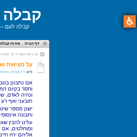
קבלה ל
קבלה לעם – ע
תפריט
דף הבית
אודות קבלה 
ראשי,
באפשרותך
יום כיפור ועשרת ימי תשובה
תוכן
ללחוץ
על מציאות וא
מרכזי,
אנטר
באפשרותך
תיוג:
דת וקבלה
,
התפתח
כדי
ללחוץ
לדלג
אם נתבונן בטבע
אנטר
לאזור
וחסר בקיום המצ
כדי
הבא
ונהיה לאדם, שכ
לדלג
תובעני ואף רע ו
לאזור
הבא
ישנן מספר שיטו
ותבונה אינסופי
עלינו להבין שא
ומוחלטים, אם 
אליהם יהיו חיי