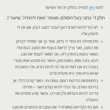
לחצו
כאן
לצפייה בחלק זה של השיעור
חלק ד': כתבי בעל הסולם: מאמר "וזאת ליהודה", שיעור 2
לא יכול להיות לאדם רצון לעבור למצב הבא, אם אין לו
חיסרון אליו.
מלכתחילה לא חסר לי כלום, אחר כך אני מתחיל לבדוק
את המצב, ואני צריך לראות בעצמי את המצב הבא שלי.
כשאני נמצא בחסרון לזה, אני מתאר לעצמי את מצב
הבא, בונה אותו, נמצא מוכן, והאור בא ומבצע אותו עבורי.
בצורה כזו אנו לומדים מה זה להיות בורא, מהי המערכת
שהוא ברא ואיך היא פועלת עלינו.
בהתפתחות הדרגות דומם, צומח וחי, האור קודם לכלי, אך
בדרגת האדם, על הכלי להיות קודם לאור – תחילה
צריכה להיות העלאת מ"ן מצידנו, והאור מגיע ומסיים את
הפעולה.
מערכת הקליפות מתארת לי את המצבים ההפוכים מהמצב