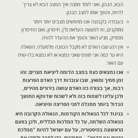
הבא, הנכון, ואני לומד ממנה איך המצב הבא לא צריך
להיות, והופך אותו למצב הנכון.
בעבודה בקבוצה אנו מחפשים מצבים יותר ויותר
מתוקנים, וזו למעשה העלאת מ"ן, חיסרון, ואם החיסרון
מספיק, מגיע האור והופך את ההעדר להויה.
אין רגע שבו האדם לא מקבל הכוונה מלמעלה; השאלה
היא עד כמה אני תופס שאני נמצא או לא נמצא בדו-שיח
עם האור.
אנו נמצאים כעת במצב הדומה ליציאת מצרים; זהו
זמן סמיך ומואץ, שבו עוברות דרך האדם הפרעות
רבות, אך בצורה כזו האדם עושה בירורים מהירים,
ולכן עלינו לשמוח בזה ולא לשכוח שדווקא החושך
הגדול ביותר מתגלה לפני הפריצה והיציאה.
בניגוד לכל הגאולות הקודמות, הגאולה הקרובה היא
הגאולה השלמה, על כל המלכות הכללית, ולכן בפעם
הראשונה בהיסטוריה, על עם ישראל להיות "ממלכת
כהנים וגוי קדוש" – מתוקנים, כדי לחבר ולתקן את