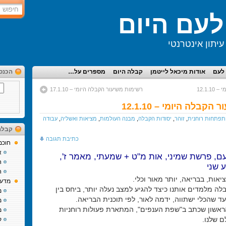
עם היום
יתון אינטרנטי
לעם
אודות מיכאל לייטמן
קבלה היום
מספרים על…
הכנס
12.1.
רשימות משיעור הקבלה היומי – 17.1.10
קבלה היומי – 12.1.10
פתחות רוחנית
,
זוהר
,
יסודות הקבלה
,
מבנה העולמות
,
מציאות ואשליה
,
עבודה
קבלה
כתיבת תגובה
חוכמ
א
עם, פרשת שמיני, אות מ"ט + שמעתי, מאמר ז',
ח
 שני
ח
יאות, בבריאה, יותר מאור וכלי.
מדע 
ה מלמדים אותנו כיצד להגיע למצב נעלה יותר, ביחס בין
מ
עד שהכלי ישתווה, ידמה לאור, לפי תוכנית הבריאה.
מ
אשון שכתב ב"שפת הענפים", המתארת פעולות רוחניות
מ
 שלנו.
ק