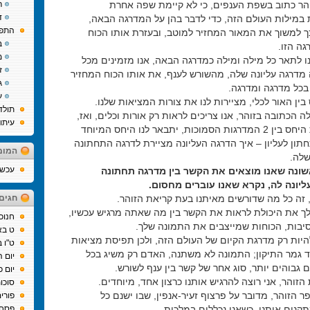
הר כתוב בשפת הענפים, כי לא קיימת שפה אחרת
ר
ד
ילות העולם הזה, כדי לדבר בהן על המדרגה הבאה,
התפת
 למשוך את המאור המחזיר למוטב, ובעזרת אותו הכוח
ב
ה הזו.
מ
 לתאר כל מילה ומילה כמדרגה הבאה, אנו מזמינים מכל
ז
 מדרגה עליונה שלה, מהשורש לענף, את אותו הכוח המחזיר
ג
בכל מדרגה ומדרגה.
ע
בין האור לכלי, מציירות לנו את צורות המציאות שלנו.
תולד
 הכתובה בזוהר, אנו צריכים לראות רק אורות וכלים, ואז,
עיתו
כשנגלה את היחס בין 2 המדרגות הסמוכות, יתבאר לנו היחס המיוחד
תון לעליון – איך הדרגה העליונה מציירת לדרגה התחתונה
המומ
לה.
עכשיו
ונה שאנו מוצאים את הקשר בין מדרגה תחתונה
יונה לה, נקרא שאנו עוברים מחסום.
, זה כל מה שדורשים מאיתנו בעת קריאת הזוהר.
חגים
 לך את היכולת לראות את הקשר בין מה שאתה מרגיש עכשיו,
חנוכ
הסיבות, הכוחות שמייצבים את התמונה שלך.
ט בא
להיות רק מדרגת הקיום של העולם הזה, ולכן תפיסת מציאות
ט"ו 
ד גמר התיקון; התמונה לא משתנה, האדם רק משיג בכל
יום 
גבוהים יותר, סוג אחר של קשר בין ענף לשורש.
יום כ
הזוהר, אני רוצה להרגיש אותנו כרצון אחד, מיוחדים.
סוכו
ר הזוהר, מדובר על פרצוף זעיר-אנפין, שבו ישנם כל
פורי
קנים אותנו, כשאנו נכללים במלכות.
פסח