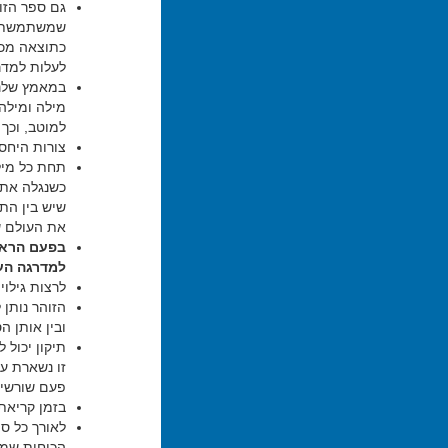
גם ספר הזו
שמשתמשת במ
כתוצאה מכך
לעלות למדרג
במאמץ שלנו
מילה ומילה
למוטב, וכך 
צורות היחס 
תחת כל מילה
שיש בין התח
את העולם ש
בפעם הראש
למדרגה העל
לרצות גילוי
הזוהר נותן
ובין אותן 
תיקון יכול 
זו נשארת ע
פעם שורשים 
בזמן קריאת 
לאורך כל ספ
הכוחות שמת