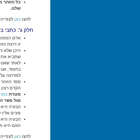
כל הזוהר מת
שלנו.
לחצו
כאן
לצפייה 
חלק ג': כתבי ב
אדם המפותח
זו דרגת הח
היכן שלא ני
שתביא את ה
לאחר שאנו 
בחומר, אנו 
למדרגה עליו
ספר הזוהר 
הקדם רצון מ
מטרת
כנס "
מול ספר הז
הבעיה היא 
פונים אליו 
הבעיה היא 
האם היא מכ
לחצו
כאן
לצפייה 