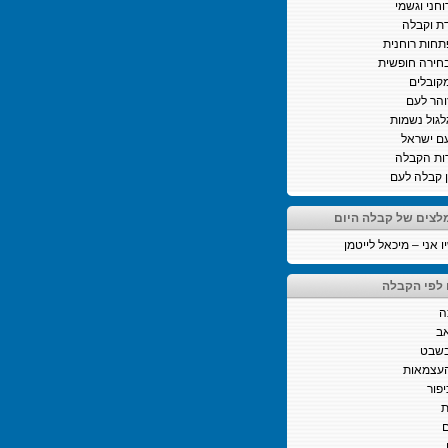
וחני וגשמי
ת וקבלה
חות רוחנית
חירה חופשית
קובלים
והר לעם
לגול נשמות
ם ישראל
ות הקבלה
ן קבלה לעם
לצים של קבלה היום
 אני – מיכאל לייטמן
 לפי הקבלה
ה
ב
בשבט
העצמאות
יפור
ת
ם