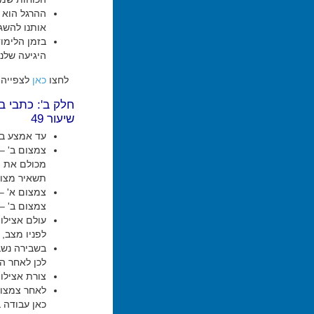
ההרגל הוא ה
אותנו להשגת
בזמן הלימו
היגיעה שלנו
לחצו
כאן
לצפייה 
חלק ב': כתבי 
שיעור 49
עד אמצע בי
צמצום ב' –
מכולם את ה
תשאיר מצו
צמצום א' –
צמצום ב' – אתה יכו
עולם אצילו
לפניו מצב, 
בשבירה נשבר
לכן לאחר ה
צורת אצילות
לאחר צמצום 
כאן עבודה ב-