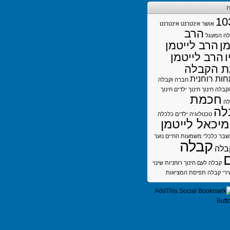
ת
10
אושר
אינטרנט
אינטרנט
הרב
לה
המעגל
מן
הרב לייטמן
ו
הרב לייטמן
 הקבלה
ות רוחנית
חברה וקבלה
קבלה
חינוך
חינוך ילדים
חינוך
חכמת
לה
לה
טכנולוגיה
ילדים
כלכלה
מיכאל לייטמן
בר כלכלי
משמעות החיים
נוער
קבלה
בלה
קבלה לעם חינוך
רוחניות
שינוי
ירי קבלה
תפיסת המציאות