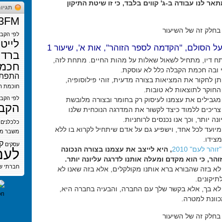
אר לנו עבודה ב-ג' קווים בלבד, כי זו שיטת התיקון
תגיו
3FM
בחלק זה של השיעור
לפי הקב
לייט
על הסולם, "הקדמה לספר הזוהר", אות א', שיעור 1
ברדי
 דיו, מתחיל לשאול שאלות על מהות החיים. מתחת לזה,
חכמת
י ובה חכמת הקבלה כלל לא עוסקת.
התפתח
תן לחקור את המציאות בצורה מדעית, זוהי פילוסופיה,
חוכמת ה
חוקר לתוצאות לא טובות.
לפי הקב
מגבילים את עצמנו לעיסוק רק בחומר ובצורה מלובשת
הקב
צריכים ללמוד כיצד לקשור את המדרגה הנוכחית שלנו
נה יותר, וכך אנו נכנסים לרוחניות.
כלכלנים
מיועד לכל אחד, וישפיע גם על אדם שיתחיל לקרוא בו ללא
משבר
מש
צידו.
ק
עסקים
זוהר לעם" 2010
, היא לייצב את עצמנו בצורה הנכונה
לעם
והר, כי הוא מקדם ומעלה אותנו לדרגה עליונה יותר.
חברתי
ש
לא בזה שהבורא ברא אותנו מקולקלים, אלא בזה שאנו לא
לתיקונים.
לא בך, אלא בקשר שלך עם החברה, והבעיה בחברה היא,
וונת למטרה.
בחלק זה של השיעור