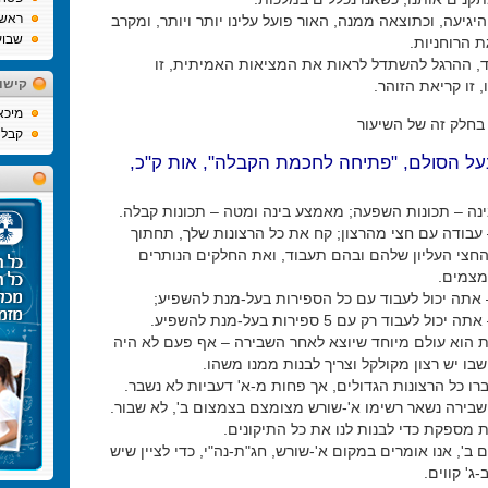
ראש
יגיעה, וכתוצאה ממנה, האור פועל עלינו יותר ויותר, ומקרב
שבוע
 הרוחניות.
ד, ההרגל להשתדל לראות את המציאות האמיתית, זו
קישו
, זו קריאת הזוהר.
מיכא
בחלק זה של השיעור
קבלה
בעל הסולם, "פתיחה לחכמת הקבלה", אות ק"כ,
נה – תכונות השפעה; מאמצע בינה ומטה – תכונות קבלה.
 עבודה עם חצי מהרצון; קח את כל הרצונות שלך, תחתוך
חצי העליון שלהם ובהם תעבוד, ואת החלקים הנותרים
מצמים.
 אתה יכול לעבוד עם כל הספירות בעל-מנת להשפיע;
ל לעבוד רק עם 5 ספירות בעל-מנת להשפיע.
ת הוא עולם מיוחד שיוצא לאחר השבירה – אף פעם לא היה
שבו יש רצון מקולקל וצריך לבנות ממנו משהו.
ו כל הרצונות הגדולים, אך פחות מ-א' דעביות לא נשבר.
שבירה נשאר רשימו א'-שורש מצומצם בצמצום ב', לא שבור.
 מספקת כדי לבנות לנו את כל התיקונים.
ב', אנו אומרים במקום א'-שורש, חג"ת-נה"י, כדי לציין שיש
ג' קווים.