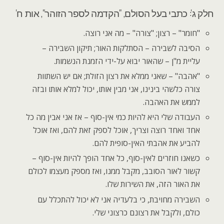
חלק ג': כתבי בעל הסולם, "הקדמה לספר הזוהר", אות ח'
"חומר" – רצון; "צורה" – מה אני רוצה.
הסיבה לשבירה – הסתלקות האור; תיקון השבירה –
עליית מ"ן – שהאור יבוא על-ידי הזמנת הנשמות.
"אהבה" – שאני ממלא את רצון הזולת; אם יש השתוות
צורה כלשהי בינינו, אני מבין אותו, יכול למלא אותו ובזה
לממש את האהבה.
העבודה שלי היא להיות כמי אין-סוף – אז אני אבין מה כל
אחד ואחד רוצה וצריך, אוכל לספק זאת להם, ואז אוכל
להביע את אהבתי האין-סופית להם.
כשאנו חוזרים לאין-סוף, כל אחד הופך להיות אין-סוף –
קשור לאור הסובב, מקבל ממנו, ואז מספק מעצמו לכולם
את האור הזה, את השירות שלו.
השבירה מחויבת, כי בלעדיה אני לא יכול להתכלל עם
כולם, ולקבל את רצונם כרצוני שלי.