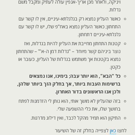
ויניקה, ולאחר מכן אריך-אנפין עולה לעתיק ומקבל משם
גדלות.
כאשר העליון נמצא רק בגלגלתא-עיניים, אין לו קשר עם
התחתון; כאשר העליון נמצא באח"פ שלו, יש לו קשר עם
גלגלתא-עיניים דתחתון.
קטנות התחתון מחייבת את העליון להיות בגדלות, ואז
נוצר ביניהם קשר מיוחד – "גדלות דמן ה-א'" – שהתחתון
נמצא בקטנות אך משתמש בגדלות של העליון, כעובר או
כקטן.
כל "הבא", הוא יותר עבה; בימינו, אנו נמצאים
ברשימות העבות ביותר, אך בחלק הזך ביותר שלהן,
ולכן אנו הראשונים בדור האחרון.
בזה שהעליון לא מושך אותי, הוא נותן לי הזדמנות לפתח
בחושך שלו, את כלי ההשפעה שלי.
התיקון הוא תמיד מהקל לכבד, ואין דילוג מדרגות.
לחצו
כאן
לצפייה בחלק זה של השיעור