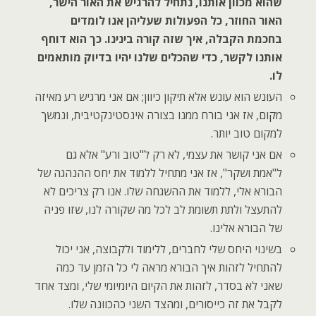
שהוא מכוון אותנו, נתחיל להרגיש את האור הישר,
האור החוזר, כל הפעולות שעליהן אנו לומדים
בחכמת הקבלה, איך שזה קורה בינינו. כך הוא דוחף
אותנו לקשר, כדי שהכלים שלנו יהיו בדיוק מותאמים
לו.
העונש הוא עונש אלא תיקון כיוון; אם אני מרגיש רע מאיזה
מקום, אז אני בורח ממנו בצורה אינסטינקטיבית, ונמשך
למקום טוב יותר.
אם אני קושר את עצמי, לא רק ל"טוב ורע" אלא גם
ל"אמת ושקר", אז אני מתחיל ללמוד את יחס ההנהגה של
הבורא אלי, ללמוד את ההשגחה שלו. אנו רק צריכים לא
להתעצל ולתת תשומת לב לכל מה שקורה לנו, שזו פניה
של הבורא אלינו.
בשינוי היחס שלי לחברים, ללימוד ולקבוצה, אני יכול
להתחיל לזהות איך הבורא מראה לי כל הזמן עד כמה
שאני לא בסדר, לזהות את הקיום היומיומי שלי, ומצד אחד
לקבל את זה כייסורים, ומהצד השני כהכוונה שלו.