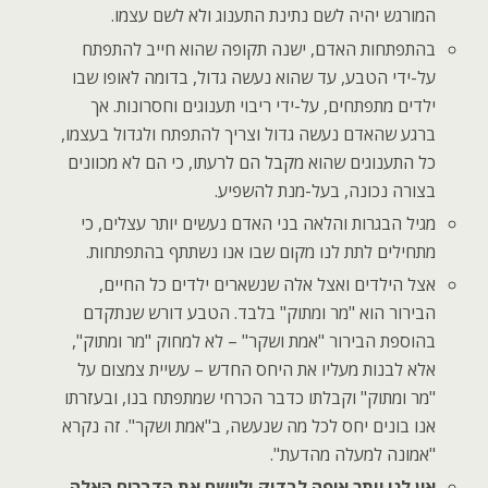
המורגש יהיה לשם נתינת התענוג ולא לשם עצמו.
בהתפתחות האדם, ישנה תקופה שהוא חייב להתפתח
על-ידי הטבע, עד שהוא נעשה גדול, בדומה לאופו שבו
ילדים מתפתחים, על-ידי ריבוי תענוגים וחסרונות. אך
ברגע שהאדם נעשה גדול וצריך להתפתח ולגדול בעצמו,
כל התענוגים שהוא מקבל הם לרעתו, כי הם לא מכוונים
בצורה נכונה, בעל-מנת להשפיע.
מגיל הבגרות והלאה בני האדם נעשים יותר עצלים, כי
מתחילים לתת לנו מקום שבו אנו נשתתף בהתפתחות.
אצל הילדים ואצל אלה שנשארים ילדים כל החיים,
הבירור הוא "מר ומתוק" בלבד. הטבע דורש שנתקדם
בהוספת הבירור "אמת ושקר" – לא למחוק "מר ומתוק",
אלא לבנות מעליו את היחס החדש – עשיית צמצום על
"מר ומתוק" וקבלתו כדבר הכרחי שמתפתח בנו, ובעזרתו
אנו בונים יחס לכל מה שנעשה, ב"אמת ושקר". זה נקרא
"אמונה למעלה מהדעת".
אין לנו יותר איפה לבדוק וליישם את הדברים האלה