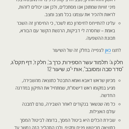
מיני זוויות שמתוכן אנו מסתכלים, ולכן אנו יכולים לזהות,
לראות ולהכיר את עצמנו בכל מצב ומצב.
עלינו להתייחס לחיסרון כמו לשכר, כי החיסרון זה השכר
באמת – שחסרה לי דביקות, הרגשת הקשר עם הבורא,
תכונת ההשפעה.
לחצו
כאן
לצפייה בחלק זה של השיעור
חלק ג': תלמוד עשר הספירות, כרך ב', חלק ז', דף תקס"ג,
"סדר סבה ומסובב", אות י"ט, שיעור 12
מכיוון שראש דאבא ואמא התבטל כתוצאה מהשבירה,
מגיע במקומו ראש דישסו"ת, שמתחיל את התיקון במדרגה
החדשה.
כל מה שנשאר בנקודים לאחר השבירה, גורם למבנה
עולם האצילות.
שבירת הכלים היא ביטול המסך, בדומה לביטול המסך
כתוצאה מביטוש פנים ומקיף, ולכן התהליך הזה נמשך עד