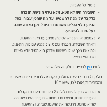
ביטול כל העביות.
השבירה היא לא חטא, אלא גילוי חולשת הנברא
בלקבל על-מנת להשפיע, על מה שהכין עבורו בעל
הבית; גילוי הכלים שאותם חייבים לתקן בצורה שונה
בעל-מנת להשפיע.
בצמצום א', הנברא הסתלק ממגע עם מקור התענוג,
ולאחר השבירה, הנברא נכנס שוב למגע עם נותן התענוג,
וכתוצאה מכך יש לו רשימות שדרגן הוא תמיד יודע באיזה
מצב הוא נמצא.
לחצו
כאן
לצפייה בחלק זה של השיעור
חלק ד': כתבי בעל הסולם, הקדמה לספר פנים מאירות
ומסבירות, אות י"ט, שיעור 16
הנברא צריך להיות כלול מ-2 מערכות: מערכת מקבלת
ומערכת נותנת, ומשכבות נוספות – מערכת המרגישה מה
שהיא נותנת, מרגישה את התענוג שבזה, ושהתענוג