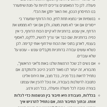
פעולה. לכן כל המאמצים צריכים להיות על-מנת שיתעורר
בנו החיסרון הנכון, ואז האור יתקן את הכלי.
בגשמיות אני נמצא תחת לחץ, כוח הדוחף שמעורר בי
ייסורים אם אני לא משיג משהו, ולכן אם אני לא מממש את
הדחף, אין עונש. ברוחניות לא קיים הכוח הדוחף, כי אין
כפיה ברוחניות. שם כבר אני צריך להשיג, ללקט, לאסוף
בעצמי, לארגן בתוכי את הכוח שידחוף אותי קדימה. לכן
כשלא עושים עבודה ברוחניות מקבלים עונש – עונש על
שלא עובדים.
אם נשים לב שכל הרגשות שלנו באות מ"אני הראשון",
מהבורא, זה יעזור לנו מאוד להגיב היטב ולהתקדם. אם
נתחיל לראות בכל פניה, בכל מצב, את היחס אלינו
כתגובה לרשלנות בעבודה, אז נוכל להכין את עצמנו
בצורה טובה לכל פעולה ופעולה, בכל רגע ורגע.
בכללות, העבודה היא חיבור בין הנשמות כדי לגלות
אותו. ובתוך החיבור הזה, אם נתחיל להרגיש איך