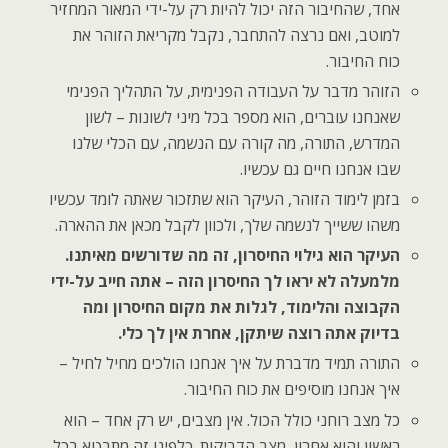
אחד, שהחיבור הזה יכול להיות רק על-ידי המאור המחזיר
למוטב, ואם נרצה להתחבר, נקבל מקריאת הזוהר את
כוח החיבור.
הזוהר מדבר על העבודה הפנימית, על התהליך הפנימי
שאנחנו עוברים, הוא מספר בכל מיני לשונות – לשון
המדרש, התורה, מה קורה עם הנשמה, עם הכלי שלנו
שבו אנחנו חיים גם עכשיו.
בזמן לימוד הזוהר, העיקר הוא שתזכור שאתה לומד עכשיו
משהו ששייך לנשמה שלך, ולכוון לקבל מכאן את ההארה.
העיקר הוא גילוי החיסרון, זה מה שדורשים מאיתנו.
מלמעלה לא יראו לך החיסרון הזה – אתה חייב על-ידי
הקבוצה והלימוד, לגלות את מקום החיסרון ומה
בדיוק אתה רוצה שיתקן, אחרת אין לך כלי.
התורה תמיד מדברת על איך אנחנו הולכים מחיל לחיל –
איך אנחנו מוסיפים את כוח החיבור.
כל מצב רוחני כולל הכול. אין מצבים, יש רק אחד – הוא
ראשון והוא אחרון, מצב הדביקות. כלפינו זה מתבטא בכל