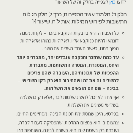
לחצו
כאן
לצפייה בחלק זה של השיעור
חלק ב': תלמוד עשר הספירות, כרך ג', חלק ח': לוח
התשובות לפירוש המילות, אות ל"ח, שיעור 14
כל העבודה היא בדבקות הנוקבא בזכר – לקחת ממנה
דוגמא ולהיות כנוקבא אליו. לא להיות כמוהו אלא להיות
הפוך ממנו, כאשר האחד משלים את השני.
עד כמה שהזכר והנקבה עובדים יחד, מתבררים יותר
היחס, המסגרת, המטרה המשותפת. מתבררת
ההפכיות של תכונותיהם, העובדה שהם צריכים
להשלים זה את זה ושהחיבור הוא רק בקו השלישי –
בבינה – שם הם מוצאים את השלמות.
אף אחד לא יכול להשיג שלמות לבד, אלא רק בהשלמה
בשלישי משיגים את השלמות.
בפרסא, היכן שמסתיימת תכונת הבינה, מסתיימים החיים.
צמצום ב' הוא צמצום המלכות, שמפסיקה לעבוד לבדה,
ועובדת רק בשטח שבו היא קשורה לבינה. השותפות הזו