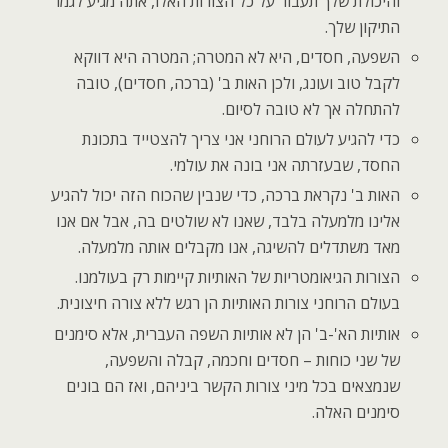
והיכולת שלך תעבור על כל הצורות האלו, אתה מגיע לגמר
התיקון שלך.
השפעה, חסדים, היא לא המטרה; המטרה היא דווקא
לקבל טוב ועונג, ולכן האות ב' (ברכה, חסדים), טובה
להתחלה אך לא טובה לסיום.
כדי להגיע לעולם הרוחני אני צריך להצטייד בתכונת
החסד, שבעזרתה אני בונה את עולמי.
האות ב' נקראת ברכה, כדי שנבין שהכוח הזה יכול להגיע
אלינו מלמעלה בלבד, שאנו לא שולטים בה, אבל אם אנו
מאד משתדלים להשיגה, אנו מקבלים אותה מלמעלה.
הצורות הגיאומטריות של האותיות קיימות רק בעולמנו.
בעולם הרוחני צורות האותיות הן רגש ללא צורה חיצונית.
אותיות הא'-ב' הן לא אותיות השפה העברית, אלא סימנים
של שני כוחות – חסדים וחכמה, קבלה והשפעה,
שנמצאים בכל מיני צורות הקשר ביניהם, ואז הם בונים
סימנים האלה.