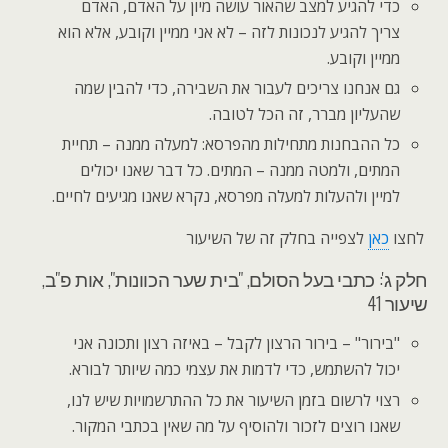
כדי להגיע למצב שהאור עושה מיון על האדם, האדם
צריך להגיע לנכונות לזה – לא אני ממיין וקובע, אלא הוא
ממיין וקובע.
גם אנחנו צריכים לעבור את השבירה, כדי להבין שמה
שהעליון מברר, זה הכל לטובה.
כל ההבחנות מתחילות מהפרסא: למעלה ממנה – תחיית
המתים, ולמטה ממנה – המתים. כל דבר שאנו יכולים
למיין ולהעלות למעלה מפרסא, נקרא שאנו מגיעים לחיים.
לחצו
כאן
לצפייה בחלק זה של השיעור
חלק ג': כתבי בעל הסולם, "בית שער הכוונות", אות פ"ב,
שיעור 41
"בירור" – בירור הרצון לקבל – באיזה רצון ותכונה אני
יכול להשתמש, כדי לדמות את עצמי כמה שיותר לבורא.
רצוי לרשום בזמן השיעור את כל ההתרשמויות שיש לנו,
שאנו רוצים לזכור ולהוסיף על מה שאין בכתבי המקור.