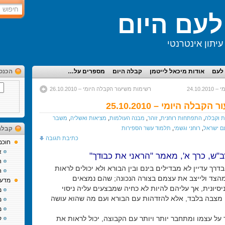
עם היום
יתון אינטרנטי
לעם
אודות מיכאל לייטמן
קבלה היום
מספרים על…
הכנס
24.10
רשימות משיעור הקבלה היומי – 26.10.2010
בלה היומי – 25.10.2010
 וקבלה
,
התפתחות רוחנית
,
זוהר
,
מבנה העולמות
,
מציאות ואשליה
,
משבר
ם ישראל
,
רוחני וגשמי
,
תלמוד עשר הספירות
קבלה
כתיבת תגובה
חוכמ
א
ב"ש, כרך א', מאמר "הראני את כבודך"
ח
רך עדיין לא מבדילים בינם ובין הבורא ולא יכולים לראות
ח
צד ולייצב את עצמם בצורה הנכונה; שהם נמצאים
מדע 
סיונית, אך עליהם להיות לא כחיה שמבצעים עליה ניסוי
מ
מצבה בלבד, אלא להזדהות עם הבורא ועם מה שהוא עושה
מ
מ
על עצמו ומתחבר יותר ויותר עם הקבוצה, יכול לראות את
ק