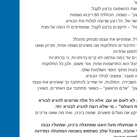
ר.
גשת ההשפעה ברצון לקבל.
נשמה, הכוללת 60 ריבוא נשמות.
שר-אל, כל רצון שרוצה לגלות את הבורא.
ת" – תיקונים ברצון לקבל, שמוסיפים לו כוונה על-מנת
דל, שמרגיש את עצמו מנותק מהכלל.
החיבורים והחלוקות אנו משיגים נשמה אחת, מכיוון שאנו
לתפוס אחדות.
ים עד כמה עולמנו לא קיים ברוחניות, כי ברוחניות
כל הוא התרשמות אחת, אור פשוט, ולכן כל החלוקות
בעות מתוך חוסר השלמות שלנו.
מעבר, אמצעי לגילוי הבורא.
ח השבירה, המלכות, זה שחייב להתחבר כך שארגיש את עצמי
ן". "אדם הראשון" – כשאני מתחבר עם האחרים, כשאין
לא לאום או עם, אלא כל אלה שרוצים להגיע לבורא
ת העולם" – מי שלא רוצה להגיע לבורא יחד.
ון אנו מגלים פשעים, שנאה בינינו, ואת מה שאנו צריכים
 שנתעלה מעל האגו שמתגלה בינינו, שמעליו נבנה
רי אהבה, ושבכל שלב נשתמש בשנאה המתגלה כמדרגה