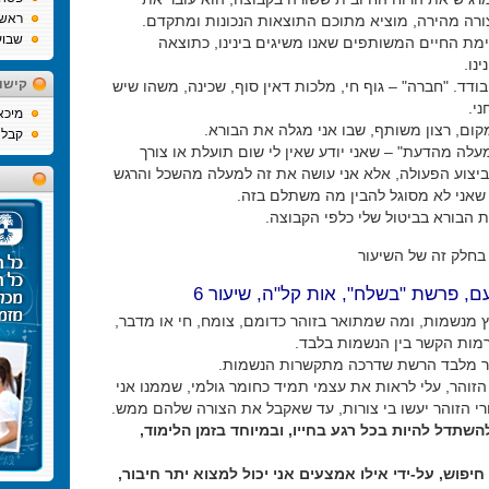
ראש
רה מהירה, מוציא מתוכם התוצאות הנכונות ומתקדם.
שבוע
ימת החיים המשותפים שאנו משיגים בינינו, כתוצאה
נו.
קישו
בודד. "חברה" – גוף חי, מלכות דאין סוף, שכינה, משהו שיש
ני.
מיכא
קום, רצון משותף, שבו אני מגלה את הבורא.
קבלה
מעלה מהדעת" – שאני יודע שאין לי שום תועלת או צורך
ביצוע הפעולה, אלא אני עושה את זה למעלה מהשכל והרגש
 שאני לא מסוגל להבין מה משתלם בזה.
ת הבורא בביטול שלי כלפי הקבוצה.
בחלק זה של השיעור
עם, פרשת "בשלח", אות קל"ה, שיעור 6
ץ מנשמות, ומה שמתואר בזוהר כדומם, צומח, חי או מדבר,
רמות הקשר בין הנשמות בלבד.
ר מלבד הרשת שדרכה מתקשרות הנשמות.
הזוהר, עלי לראות את עצמי תמיד כחומר גולמי, שממנו אני
רי הזוהר יעשו בי צורות, עד שאקבל את הצורה שלהם ממש.
שתדל להיות בכל רגע בחייו, ובמיוחד בזמן הלימוד,
חיפוש, על-ידי אילו אמצעים אני יכול למצוא יתר חיבור,