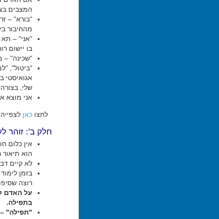
המצבים בצו
"בורא" – זר
מהחיבור ביני
"אני" – תא 
בו יישום רוח
"שכינה" – מ
"ביטול", "ל
אגואיסטי ב
שלי, בצורה
אני מוצא א
לחצו
כאן
לצפייה 
חלק ב': זוהר ל
אין כלום חו
הוא תיאור 
לא קיים דב
בזמן לימוד 
רוצה שסיפו
על האדם לה
בתפילה.
"תפילה" – 