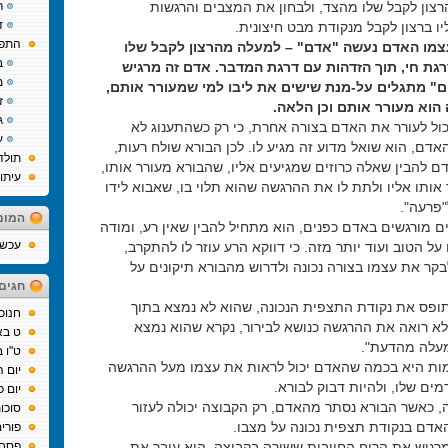
רצון לקבל שלו מהצד, ולבחון את המצבים והרגשות
ר
ד
ו ברצון לקבל מנקודת מבט חיצונית.
התפת
צמו האדם נעשה "אדם" – למעלה מהרצון לקבל שלו
ב
ת חי, תוך הזדהות עם דרגת המדבר. אדם זה מרגיש
מ
" מתגלים על-מנת שישים את ליבו למי שמעורר אותם,
ז
 הוא מעורר אותם וכן הלאה.
ג
כול לעורר את האדם בצורה אחרת, כי רק כשהתענוג לא
ע
דם, הוא שואל מדוע זה מגיע לו. לכן הבורא שולח רעות,
תולד
ם להבין שאלה כרוזים שמגיעים אליו, שהבורא מעורר אותו,
עיתו
אותו אליו ולתת לו את ההרגשה שהוא תלוי בו, שאבוא לידו
"פרעה".
המומ
ם מורגשים באדם כפנים, הוא מתחיל להבין שאין רע, ומודה
עכשיו
על הטוב ועוד יותר מזה. כי דווקא הרע עוזר לו להתקרב,
קר את עצמו בצורה נכונה ולדרוש מהבורא תיקונים על
חגים
פס את נקודת התצפית הנכונה, שהוא לא נמצא בתוך
חנוכ
א רואה את ההרגשה כנושא לבירור, נקרא שהוא נמצא
ט בא
עלה מהדעת".
ט"ו 
ת היא בכמה שהאדם יכול לראות את עצמו מעל ההרגשה
יום 
ים שלו, ולהיות דבוק לבורא.
יום כ
ה, כאשר הבורא נסתר מהאדם, רק הקבוצה יכולה לעזור
סוכו
האדם בנקודת תצפית נכונה על מצבו.
פורי
גיש את הרוח החיובית ששורה בקבוצה, הוא עובר את
פסח