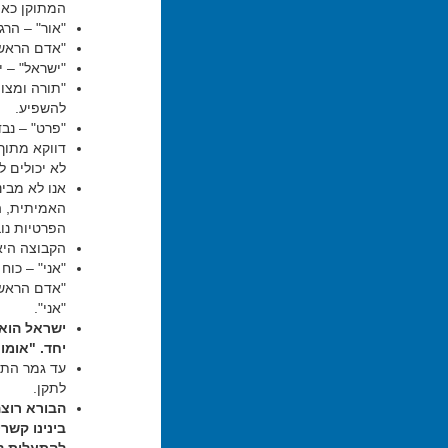
המתוקן כאו
"אור" – הר
"אדם הראשון" – 
"ישראל" – י
"תורה ומצוו
להשפיע.
"פרט" – נב
דווקא מתוך 
לא יכולים 
אנו לא מבינ
האמיתית, ה
הפרטיות נו
הקבוצה היא 
"אני" – כו
"אדם הראשו
"אני".
ישראל הוא 
יחד. "אומו
עד גמר התיק
לתקן.
הבורא רוצה
בינינו קש