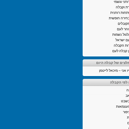
וחני וגשמי
ת וקבלה
חות רוחנית
חירה חופשית
קובלים
והר לעם
לגול נשמות
ם ישראל
ות הקבלה
ן קבלה לעם
לצים של קבלה היום
 אני – מיכאל לייטמן
 לפי הקבלה
ה
ב
בשבט
העצמאות
יפור
ת
ם