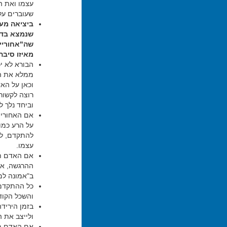
עצמו ואת ה
שעוברים עלי
ביציאה מע
שנמצא בדרג
שה"אחוריים
מאיזו סיבה
הבורא לא י
ממלא את הא
וכאן על האד
רוצה לקשור 
וביחד נלך ל
אם האחוריי
על הרע כמו 
להתקדם, לב
עצמו.
אם האדם תו
ההרגשה, אל
ב"אמונה למ
כל ההתקדמו
והשכל הקודמ
בזמן היריד
ולייצב את 
אם האדם מר