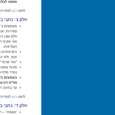
וממנו לגלו
לחצו
כאן
לצפייה 
חלק ג': כתבי בע
ספירות, אך 
חלק שבו נית
אור מקיף ה
הקליפות.
הפרצופים ב
וגוף, ולא י
"אור פנימי"
מכוח צמצום 
נפרד מלהיות
בצמצום ב'
מז"ת דבינה
עד בחינה ד
לחצו
כאן
לצפייה 
חלק ד': כתבי 
"נשמה" – ר