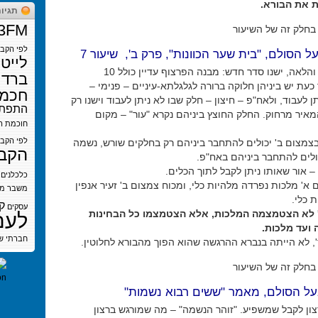
ת את הבורא.
תגיו
3FM
בחלק זה של השיעור
לפי הקב
ל הסולם, "בית שער הכוונות", פרק ב', שיעור 7
לייט
מצמצום ב' והלאה, ישנו סדר חדש: מבנה הפרצוף עדיין כולל 10
ברדי
כעת יש ביניהן חלוקה ברורה לגלגלתא-עיניים – פנימי –
חכמת
ן לעבוד, ולאח"פ – חיצון – חלק שבו לא ניתן לעבוד וישנו רק
התפתח
מאיר מרחוק. החלק החוצץ ביניהם נקרא "עור" – מקום
חוכמת ה
לפי הקב
צמצום ב' יכולים להתחבר ביניהם רק בחלקים שורש, נשמה
הקב
כולים להתחבר ביניהם באח"פ.
 – אור שאותו ניתן לקבל לתוך הכלים.
כלכלנים
א' מלכות נפרדה מלהיות כלי, ומכוח צמצום ב' זעיר אנפין
משבר
מש
 כלי.
ק
עסקים
 לא הצטמצמה המלכות, אלא הצטמצמו כל הבחינות
לעם
 ועד מלכות.
חברתי
ש
', לא הייתה בנברא ההרגשה שהוא הפוך מהבורא לחלוטין.
בחלק זה של השיעור
בעל הסולם, מאמר "ששים רבוא נשמות"
צון לקבל שמשפיע. "זוהר הנשמה" – מה שמורגש ברצון