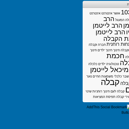
ת
10
אושר
אינטרנט
אינטרנט
הרב
לה
המעגל
מן
הרב לייטמן
ו
הרב לייטמן
 הקבלה
ות רוחנית
חברה וקבלה
קבלה
חינוך
חינוך ילדים
חינוך
חכמת
לה
לה
טכנולוגיה
ילדים
כלכלה
מיכאל לייטמן
בר כלכלי
משמעות החיים
נוער
קבלה
בלה
קבלה לעם חינוך
רוחניות
שינוי
ירי קבלה
תפיסת המציאות