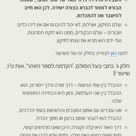
הבורא למסור לנברא בצורה ישירה, לכן הוא חייב
להישבר ואז להתגלות.
עולם התיקון, אצילות, לא יכול להיבנות אם אין לידו כלים
שבורים – עולם הנקודים, ממנו הוא לוקח חסרונות,
ועל-ידם הוא מביא את עצמו לתיקון.
לחצו
כאן
לצפייה בחלק זה של השיעור
חלק ג': כתבי בעל הסולם, "הקדמה לספר הזוהר", אות ט"ז,
שיעור 8
ההבדל בין שתי הגישות – דרך תורה ודרך ייסורים, הוא
ההבדל בין שני העולמות, וכאן היא הבחירה החופשית
שלנו.
אנו עובדים עם אותם המצבים והרשימות בשתי הדרכים,
ההבדל הוא לעבור אותם ברצון או מתוך הכרח.
דרך האור היא קלה וקצרה; היכן שאנו מרגישים קושי,
סימן ששם נמצא האגו שלנו, וסימן שלא הכנו את עצמנו