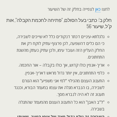
לחצו
כאן
לצפייה בחלק זה של השיעור
חלק ב': כתבי בעל הסולם, "פתיחה לחכמת הקבלה", אות
ק"ל, שיעור 56
גלגלתא-עיניים דכתר דנקודים כלל לא שייכים לשבירה,
כי הם כלים דהשפעה, לכן פרצוף עתיק לוקח רק את
החלק העליון הזה ועובד עימו, ולכן עתיק נעתק מהשגת
התחתונים.
אריך-אנפין כולו קדוש, אך כולו בקבלה – אור החכמה.
כלפי התחתונים, אין יותר גדול מראש דאריך-אנפין.
התענוג העצום מהגילוי "למי אני משפיע" הוא הגורם
לשבירה, בו הנברא מגלה את עצמו במעמד הבורא, וכנגד
תענוג זה לא היה לנברא מסך.
"ל"ב האבן" הוא כל התענוג העצום מהמעמד שהתגלה
בשבירה.
השבירה זה גילוי גדול מאד של אופי הפער, שאותו