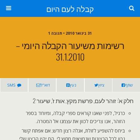
קבלה לעם היום
31 בינואר 2010 • תגובה 1
רשימות משיעור הקבלה היומי –
31.1.2010
שתף
ציוץ
נעץ
דוא"ל
SMS
חלק א': זוהר לעם, פרשת מקץ, אות ז', שיעור 2
כרגיל, לפני שאנו קוראים ספרי קבלה, ומיוחד בספר
הזוהר, אנו צריכים לכוון את עצמנו אל המטרה.
ביחס להשפיע לזולת, אגלה רצון חדש; אם אפתח קשר
נכון לכל הרצונות שנמצאים מחוץ לי, הם יהיו הרצון שלי.