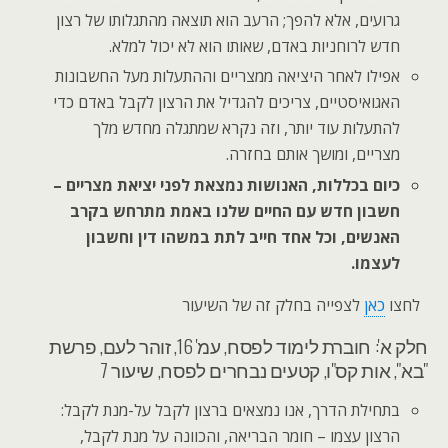
גרועים, אלא להפך; הרעב הוא תוצאה מהתגלותו של רצון
חדש לרוחניות באדם, שאותו הוא לא יכול למלא.
אפילו לאחר היציאה ממצריים וההתעלות מעל החשבונות
האגואיסטיים, צריכים להגדיל את הרצון לקבל באדם כדי
להתעלות עוד יותר, וזה נקרא שמתגלה מחדש מלך
מצריים, ומושך אותם בחזרה.
כיום בכללות, האנושות נמצאת לפני יציאת מצריים –
חשבון חדש עם החיים שלנו באמת מתרחש בקרב
האנשים, וכל אחד חייב לתת במשהו דין וחשבון
לעצמו.
לחצו
כאן
לצפייה בחלק זה של השיעור
חלק א': חוברת לימוד לפסח, עמ' 16, זוהר לעם, פרשת
"בא", אות קס"ו, קטעים נבחרים לפסח, שיעור 7
בתחילת הדרך, אנו נמצאים ברצון לקבל על-מנת לקבל:
הרצון עצמו – חומר הבריאה, והכוונה על מנת לקבל,