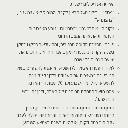
שאותה אנו יכולים לשנות.
"פסח" – דילוג מעל הרצון לקבל, המוביל לאי-שימוש בו,
"צמצום א'".
מקור השמות "מצה", "פסח" וכו', נובע מגימטריות
המתארות את אותו המצב הרוחני.
"שנה" מסמלת תקופה מחזורית, ומה שלא הספקנו לתקן
בשנה הקודמת, ננסה לתקן בשנה הזו, ולכן חוגגים את
יציאת מצריים מדי שנה.
לאחר הפסח והיציאה ללהשפיע על-מנת להשפיע, בשאר
חגי השנה ממשיכים את העבודה בלקבל על-מנת
להשפיע, מ-7 ימי השבוע ועד 70 שנות חיי האדם.
פסח הוא ההתחלה הרוחנית של האדם, ולכן זהו "ראש
החודשים".
הזמן הרוחני והזמן הגשמי הם שונים לחלוטין; הזמן
הרוחני מתרחש בפנימיות האדם, וברוחניות, יכולה לעבור
שנה תוך כמה דקות, או להיות בשבת באמצע השבוע.