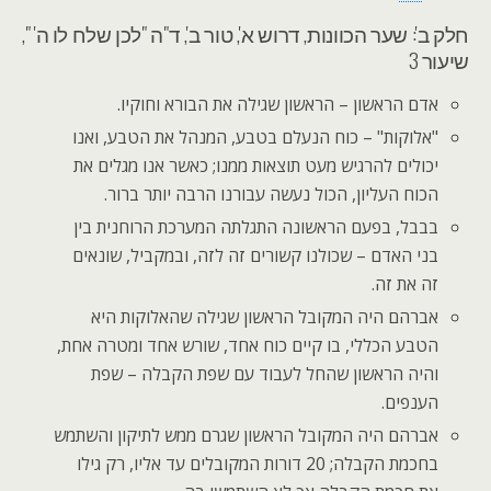
חלק ב': שער הכוונות, דרוש א', טור ב', ד"ה "לכן שלח לו ה' ",
שיעור 3
אדם הראשון – הראשון שגילה את הבורא וחוקיו.
"אלוקות" – כוח הנעלם בטבע, המנהל את הטבע, ואנו
יכולים להרגיש מעט תוצאות ממנו; כאשר אנו מגלים את
הכוח העליון, הכול נעשה עבורנו הרבה יותר ברור.
בבבל, בפעם הראשונה התגלתה המערכת הרוחנית בין
בני האדם – שכולנו קשורים זה לזה, ובמקביל, שונאים
זה את זה.
אברהם היה המקובל הראשון שגילה שהאלוקות היא
הטבע הכללי, בו קיים כוח אחד, שורש אחד ומטרה אחת,
והיה הראשון שהחל לעבוד עם שפת הקבלה – שפת
הענפים.
אברהם היה המקובל הראשון שגרם ממש לתיקון והשתמש
בחכמת הקבלה; 20 דורות המקובלים עד אליו, רק גילו