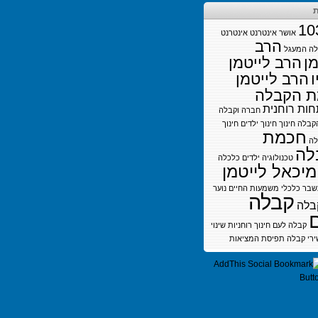
ת
10
אושר
אינטרנט
אינטרנט
הרב
לה
המעגל
מן
הרב לייטמן
ו
הרב לייטמן
 הקבלה
ות רוחנית
חברה וקבלה
קבלה
חינוך
חינוך ילדים
חינוך
חכמת
לה
לה
טכנולוגיה
ילדים
כלכלה
מיכאל לייטמן
בר כלכלי
משמעות החיים
נוער
קבלה
בלה
קבלה לעם חינוך
רוחניות
שינוי
ירי קבלה
תפיסת המציאות