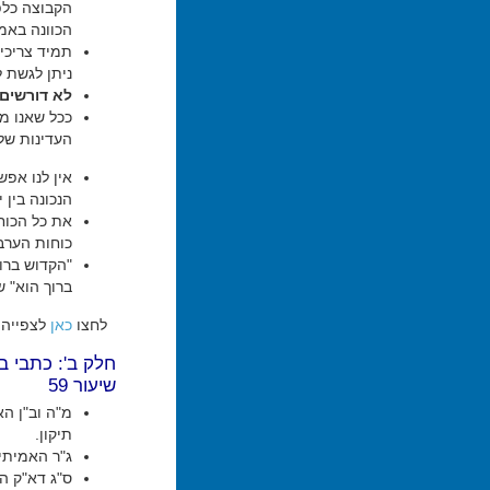
הקבוצה כלפ
הכוונה באמ
תמיד צריכי
ניתן לגשת ל
לא דורשים 
ככל שאנו מת
העדינות שלנ
אין לנו אפ
הנכונה בין 
את כל הכוח
כוחות הערב
"הקדוש ברו
ברוך הוא" 
לחצו
כאן
לצפייה 
חלק ב': כתבי 
שיעור 59
מ"ה וב"ן ה
תיקון.
ג"ר האמיתי,
ס"ג דא"ק ה