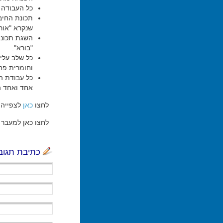
כל העבודה ש
תכונת החיבו
שנקרא "אור"
השגת תכונת
"בורא".
כל שלב עליו
וחומרית פח
כל עבודת הה
אחד ואחד ה
לחצו
כאן
לצפייה 
לחצו כאן למעבר ל
כתיבת תגוב