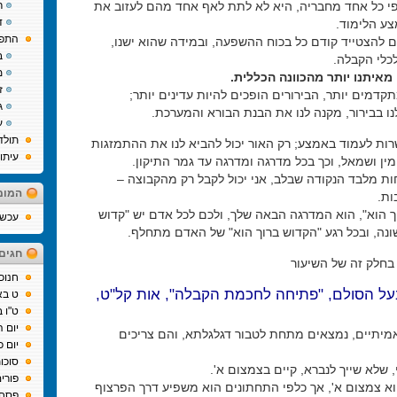
י כל אחד מחבריה, היא לא לתת לאף אחד מהם לעזוב את
ר
ד
צע הלימוד.
התפת
ם להצטייד קודם כל בכוח ההשפעה, ובמידה שהוא ישנו,
ב
כלי הקבלה.
מ
מאיתנו יותר מהכוונה הכללית.
ז
קדמים יותר, הבירורים הופכים להיות עדינים יותר;
ג
ו בבירור, מקנה לנו את הבנת הבורא והמערכת.
ע
תולד
שרות לעמוד באמצע; רק האור יכול להביא לנו את ההתמזגות
עיתו
ימין ושמאל, וכך בכל מדרגה ומדרגה עד גמר התיקון.
ות מלבד הנקודה שבלב, אני יכול לקבל רק מהקבוצה –
המומ
ות.
ך הוא", הוא המדרגה הבאה שלך, ולכם לכל אדם יש "קדוש
עכשיו
שונה, ובכל רגע "הקדוש ברוך הוא" של האדם מתחלף.
חגים
בחלק זה של השיעור
חנוכ
בעל הסולם, "פתיחה לחכמת הקבלה", אות קל"ט,
ט בא
ט"ו 
יום 
אמיתיים, נמצאים מתחת לטבור דגלגלתא, והם צריכים
יום כ
סוכו
 שלא שייך לנברא, קיים בצמצום א'.
פורי
וא צמצום א', אך כלפי התחתונים הוא משפיע דרך הפרצוף
פסח