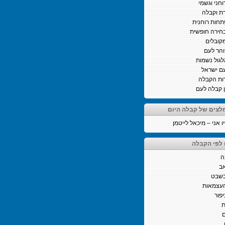
וחני וגשמי
ת וקבלה
חות רוחנית
חירה חופשית
קובלים
והר לעם
לגול נשמות
ם ישראל
ות הקבלה
ן קבלה לעם
לצים של קבלה היום
 אני – מיכאל לייטמן
 לפי הקבלה
ה
ב
בשבט
העצמאות
יפור
ת
ם