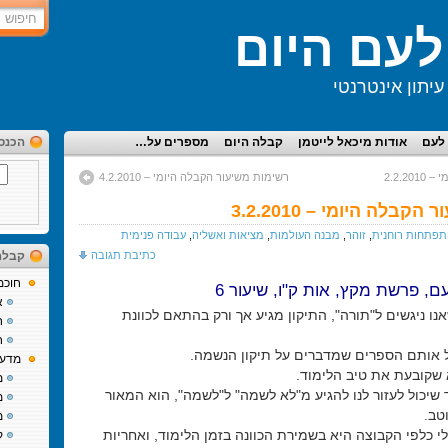
עם היום
יתון אינטרנטי
לעם
אודות מיכאל לייטמן
קבלה היום
מספרים על…
הכנס
2.2.2
רשימות משיעור הקבלה היומי – 4.2.2010
בלה היומי – 3.2.2010
פתחות רוחנית
,
זוהר
,
מבנה העולמות
,
מציאות ואשליה
,
עבודה פנימית
כתיבת תגובה
קבלה
חוכמ
ם, פרשת מקץ, אות ק"ו, שיעור 6
א
ו ניגשים ל"תורה", התיקון מגיע אך ורק בהתאם לכוונת
ח
ח
ל אותם הספרים שמדברים על תיקון הנשמה.
מדע 
א שקובעת את טיב הלימוד.
מ
שיכול לעזור לנו להגיע מ"לא לשמה" ל"לשמה", הוא המאור
מ
טב.
מ
י כלפי הקבוצה היא בשמירת הכוונה בזמן הלימוד, ואחריות
ק