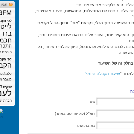
לנו, היא בלקשור את עצמנו יחד.
תגיו
ר שלנו, נותנת לנו התפעלות, התרגשות, תענוג מהחיבור,
3FM
.
לפי הקב
 ההשפעה בתוך הכלי, נקראת "אור", ובסך-הכול נקראת
לייט
ברדי
ן, הוא קצר יותר, ועובר עלינו בדרגת איכות רוחנית יותר,
חכמת
ות.
התפתח
כנה לכנס היא לבוא ולהתבטל, כיוון שכלפי האיחוד, כל
וא שווה.
חוכמת ה
לפי הקב
בחלק זה של השיעור
הקב
מדור "
שיעור הקבלה היומי"
כלכלנים
משבר
מש
ק
עסקים
לעם
ה
חברתי
ש
שם
דוא"ל
(לא יפורסם באתר)
כתובת אתר