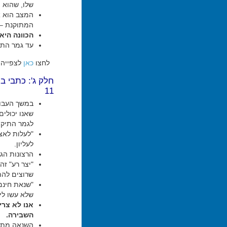
שלו, שהוא צ
המצב הוא אח
המתוקנת – "
הכוונה היא
עד גמר התיק
לחצו
כאן
לצפייה 
חלק ג': כתבי ב
11
שאנו יכולים
לגמר התיקון
"לעלות לאצי
לעליון.
הרצונות הג
"יצר רע" זה
שרוצים להת
"שנאת חינם"
שלא עשו לי 
אנו לא צרי
השבירה.
השנאה מתגל