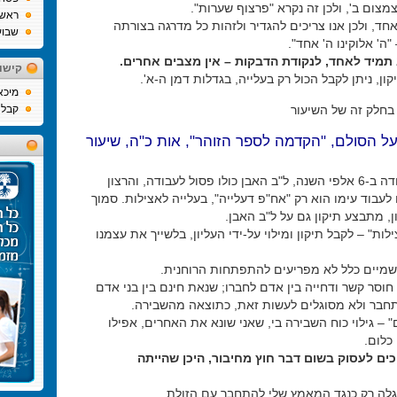
מצום ב', ולכן זה נקרא "פרצוף שערות".
ראש
ד, ולכן אנו צריכים להגדיר ולזהות כל מדרגה בצורתה
שבוע
ה' אלוקינו ה' אחד".
 תמיד לאחד, לנקודת הדבקות – אין מצבים אחרים.
קישו
ון, ניתן לקבל הכול רק בעלייה, בגדלות דמן ה-א'.
מיכא
בחלק זה של השיעור
קבלה
על הסולם, "הקדמה לספר הזוהר", אות כ"ה, שיעור
במשך העבודה ב-6 אלפי השנה, ל"ב האבן כולו פסול לעבודה, והרצון
 לעבוד עימו הוא רק "אח"פ דעלייה", בעלייה לאצילות. סמוך
, מתבצע תיקון גם על ל"ב האבן.
לות" – לקבל תיקון ומילוי על-ידי העליון, בלשייך את עצמנו
שמיים כלל לא מפריעים להתפתחות הרוחנית.
 חוסר קשר ודחייה בין אדם לחברו; שנאת חינם בין בני אדם
חבר ולא מסוגלים לעשות זאת, כתוצאה מהשבירה.
 – גילוי כוח השבירה בי, שאני שונא את האחרים, אפילו
כלום.
כים לעסוק בשום דבר חוץ מחיבור, היכן שהייתה
ה רק כנגד המאמץ שלי להתחבר עם הזולת.