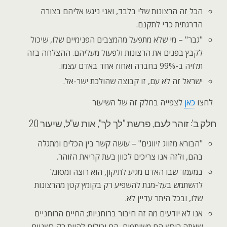
הכל זה הרצונות שלי בלבד, ואני ניגש אליהם בצורה
הדרגתית כדי לתקנם.
"גבר" – מי שלא מתפעל מהמצבים הפנימיים שלו, שיכול
לקבץ בפנים את הרצונות ולפעול מעליהם. ההצלחה בזה
תלויה ב-99% בחברה ואחוז אחד באדם עצמו.
ישראל זה לא עם, זו קבוצה שהולכת ישר-אל.
לחצו
כאן
לצפייה בחלק זה של השיעור
חלק ב': זוהר לעם, פרשת "לך לך", אות ש"ל, שיעור 20
"הבורא מזווג זיווגים" – עושה קשר בין הכלים ומתגלה
בהם, ולזה אנו צריכים לכוון בעת קריאת הזוהר.
במעמד שבו האדם מגיע לתיקון, הוא רוצה ומסוגל
להשתמש בעל-מנת להשפיע רק בקומץ קטן מהרצונות
שלו, ובכל היתר עדיין לא.
אנו לא יודעים מה זה חיבור ברוחניות; החיים הרוחניים
שאתה רוכש הם משותפים, הם יכולים להיות רק בשניים,