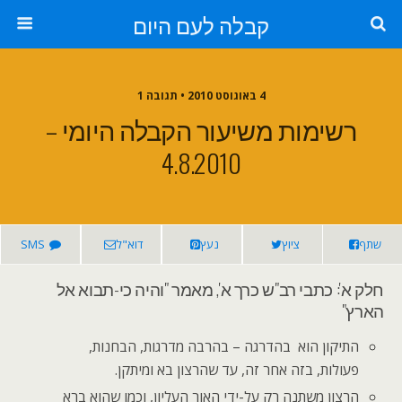
קבלה לעם היום
4 באוגוסט 2010 • תגובה 1
רשימות משיעור הקבלה היומי –
4.8.2010
שתף
ציוץ
נעץ
דוא"ל
SMS
חלק א': כתבי רב"ש כרך א', מאמר "והיה כי-תבוא אל
הארץ"
התיקון הוא בהדרגה – בהרבה מדרגות, הבחנות,
פעולות, בזה אחר זה, עד שהרצון בא ומיתקן.
הרצון משתנה רק על-ידי האור העליון, וכמו שהוא ברא