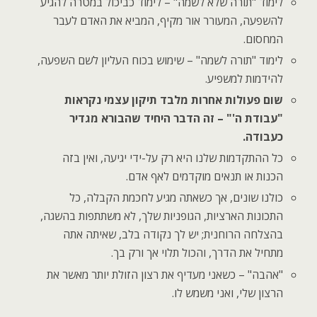
לימוד "תורה שלא לשמה" – לימוד כביכול במטרה להגיע
להשפעה, המעורר אור מקיף, המביא את האדם לעבר
המחסום.
לימוד "תורה לשמה" – שימוש בכוח העליון לשם השפעה,
להידמות למשפיע.
שום פעולות אחרות מלבד תיקון עצמי נקראות
"עבודת ה'" – זה הדבר היחיד שהבורא מגדיר
כעבודה.
כל ההתקדמות שלנו היא רק על-ידי יגיעה, ואין בזה
הכנות או תנאים מוקדמים לאף אדם.
כולנו שונים, אך כשאתה מגיע לחכמת הקבלה, כל
התכונות הארציות, הגופניות שלך, לא משתתפות בהשגה,
בהצלחה הרוחנית; יש לך נקודה בלב, שאיתה אתה
מתחיל את הדרך, והכול תלוי אך ורק בך.
"אהבה" – כשאני מעדיף את רצון הזולת יותר מאשר את
הרצון שלי, ואני משמש לו.