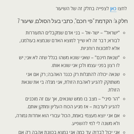
לחצו
כאן
לצפייה בחלק זה של השיעור
חלק ג': הקדמת "פי חכם", כתבי בעל הסולם, שיעור 7
"ישראל" – ישר-אל – בני אדם שמקבלים התעוררות
לבורא; דבר זה לא שייך למוצא האדם שנמצא בעולמנו,
אלא לתכונות רוחניות.
"שנאת חינם" – שאני שונא משהו בגלל שזה לא אני; יש
לו רצון בפני עצמו ולכן אני שונא אותו.
שנאה יכולה להתגלות רק כנגד האהבה; רק אם אני
משתוקק להגיע לאהבת הזולת, אני מגלה בי את שנאת
הזולת.
"הר סיני" – מצב בו ממש שונאים, אך עם זה מוכנים
להגיע לערבות – אז מגיע הכוח העליון ומתקן אותם.
אם אני יוצא מעצמי באמת, הכול עבורי הוא אחדות גמורה,
ולא משנה לי למי להשפיע.
אני יכול לבדוק עד כמה אני נמצא בכוונת אהבה רק אם