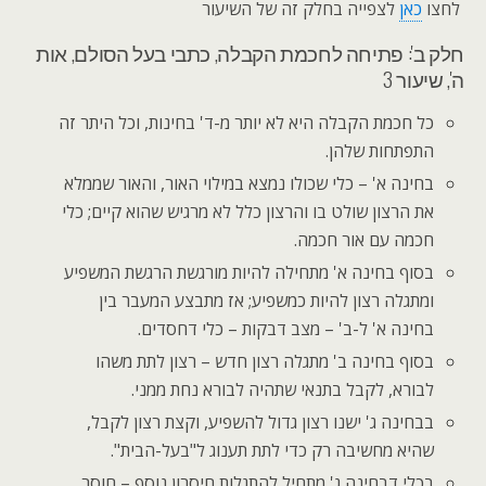
לחצו
כאן
לצפייה בחלק זה של השיעור
חלק ב': פתיחה לחכמת הקבלה, כתבי בעל הסולם, אות
ה', שיעור 3
כל חכמת הקבלה היא לא יותר מ-ד' בחינות, וכל היתר זה
התפתחות שלהן.
בחינה א' – כלי שכולו נמצא במילוי האור, והאור שממלא
את הרצון שולט בו והרצון כלל לא מרגיש שהוא קיים; כלי
חכמה עם אור חכמה.
בסוף בחינה א' מתחילה להיות מורגשת הרגשת המשפיע
ומתגלה רצון להיות כמשפיע; אז מתבצע המעבר בין
בחינה א' ל-ב' – מצב דבקות – כלי דחסדים.
בסוף בחינה ב' מתגלה רצון חדש – רצון לתת משהו
לבורא, לקבל בתנאי שתהיה לבורא נחת ממני.
בבחינה ג' ישנו רצון גדול להשפיע, וקצת רצון לקבל,
שהיא מחשיבה רק כדי לתת תענוג ל"בעל-הבית".
בכלי דבחינה ג' מתחיל להתגלות חיסרון נוסף – חוסר