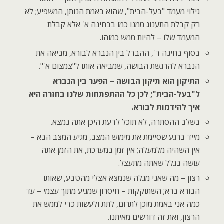
גילוי מעמד "בעל-הבית", שהוא באמת הנותן, המשפיע; לא
רק קבלת התענוג ממנו כמו בבחינה א' אלא קבלת
המעמד שלו – להיות ממש כמוהו.
בסוף בחינה ד', ההבדל בין הנברא לבורא, מביאה את
הנברא להרגשת הבושה, שמביאה אותו ל"צמצום א'".
התיקון הוא תיקון הבושה – הפער בין הנברא
ל"בעל-הבית"; לכן כל ההתפתחות שלנו בחזרה היא
איך להידמות לבורא.
בשלב ההסתרה, לא תוכל לדעת היכן אתה נמצא.
מייד ברגע שסיימת את מימוש המצב, מגיע המצב הבא –
אין השהיה מלמעלה; אין זמן במערכת, את הזמן אתה
עושה בגלל שאתה מתעצל.
רצון – מה שאני מגלה שנמצא אצלי מהטבע, שאותו
הבורא ברא; השתוקקות – חיסרון שמגיע מתוך עצמי – עד
כמה אני באמת מוכן לתרום, לתת ולעשות כדי לממש את
הרצון, ואת זה דורשים מאיתנו.