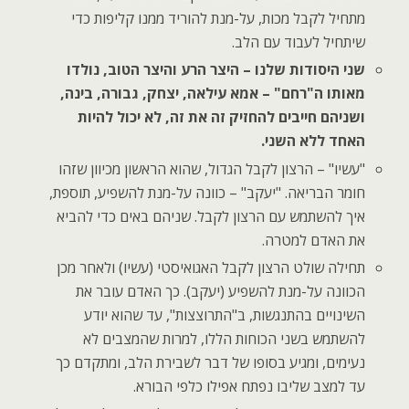
מתחיל לקבל מכות, על-מנת להוריד ממנו קליפות כדי
שיתחיל לעבוד עם הלב.
שני היסודות שלנו – היצר הרע והיצר הטוב, נולדו
מאותו ה"רחם" – אמא עילאה, יצחק, גבורה, בינה,
ושניהם חייבים להחזיק זה את זה, לא יכול להיות
האחד ללא השני.
"עשיו" – הרצון לקבל הגדול, שהוא הראשון מכיוון שזהו
חומר הבריאה. "יעקב" – כוונה על-מנת להשפיע, תוספת,
איך להשתמש עם הרצון לקבל. שניהם באים כדי להביא
את האדם למטרה.
תחילה שולט הרצון לקבל האגואיסטי (עשיו) ולאחר מכן
הכוונה על-מנת להשפיע (יעקב). כך האדם עובר את
השינויים בהתנגשות, ב"התרוצצות", עד שהוא יודע
להשתמש בשני הכוחות הללו, למרות שהמצבים לא
נעימים, ומגיע בסופו של דבר לשבירת הלב, ומתקדם כך
עד למצב שליבו נפתח אפילו כלפי הבורא.