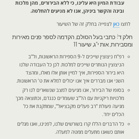
עבודת המיון היא עלינו, כי ללא הבירורים, מהן מלכות
ובינה והקשר ביניהן, אנו לא מגיעים להחלטה.
לחצו
כאן
לצפייה בחלק זה של השיעור
חלק ד': כתבי בעל הסולם, הקדמה לספר פנים מאירות
ומסבירות, אות י"ג, שיעור 11
רפ"ח ניצוצין שייכים ל-9 הספירות הראשונות, ול"ב
הניצוצין הנותרים שייכים למלכות. לכן כל העבודה שלנו
היא בירור הספירות, איך למיין אותן אלו מאלו, ומהצד
השני אנו מבררים איך אנו יכולים למלא את ט' הראשונות.
בסופו של הבירור, אנו מגיעים למצב שנשארים לנו רק
מלכויות ריקניות עם הל"ב שעומדים כנגדם, וכתוצאה מכך
מגיעה פעולת "רב פעלים מקבציאל", שמתקנת את כל
הכלים יחד.
כל הדברים הללו קרו בשורשים שלנו, לפנינו, ואנו מגלים
אותם כשאנו מתעלים ממטה למעלה.