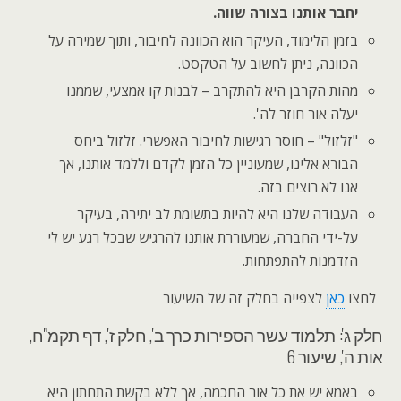
יחבר אותנו בצורה שווה.
בזמן הלימוד, העיקר הוא הכוונה לחיבור, ותוך שמירה על
הכוונה, ניתן לחשוב על הטקסט.
מהות הקרבן היא להתקרב – לבנות קו אמצעי, שממנו
יעלה אור חוזר לה'.
"זלזול" – חוסר רגישות לחיבור האפשרי. זלזול ביחס
הבורא אלינו, שמעוניין כל הזמן לקדם וללמד אותנו, אך
אנו לא רוצים בזה.
העבודה שלנו היא להיות בתשומת לב יתירה, בעיקר
על-ידי החברה, שמעוררת אותנו להרגיש שבכל רגע יש לי
הזדמנות להתפתחות.
לחצו
כאן
לצפייה בחלק זה של השיעור
חלק ג': תלמוד עשר הספירות כרך ב', חלק ז', דף תקמ"ח,
אות ה', שיעור 6
באמא יש את כל אור החכמה, אך ללא בקשת התחתון היא