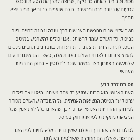
מכות ושב מיד לאותה כרוניקה, שרוצה לתקן את הטעות ונכנס
לטעות עוד יותר מרה ומכאיבה. כולנו שואפים לטוב אך תמיד יוצא
ההפך…
משך אלפי שנים מחפשת האנושות דרך טובה ונכונה לחיים. כיום
כביכול, כל העולם עומד לרשותנו: אנו יכולים להשתמש במיטב
הטכנולוגיה, הידע המצטבר, המדע והתרבות. רבים וטובים מנסים
למצוא פתרונות לצרות העולם בעזרת אלה, כאשר הם אינם יודעים
שלמעשה הפתרון מצוי במימד שונה לחלוטין – בחוק ההדדיות
האנושי.
הסיבה לכל הרע
האגו האנושי הוא הכוח שמניע כל אחד מאיתנו. האגו יוצר באדם
ערפול על תפיסת המציאות האמיתית, על העובדה שהעולם מסודר
לפי חוק ההדדיות האנושי, עד כדי כך שהאדם כלל לא מאמין שכל
המציאות מתקיימת לפי אותו חוק בסיסי.
לכולנו נראה שזו דרך העולם. שאין ברירה אלא לחיות לפי האגו
ההרסני, שאלה הם החוקים ששולטים בעולמנו.