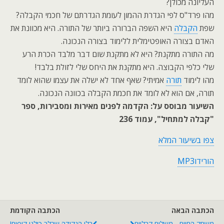
העליונה מכולן?
מהו פרד"ס לפי הגדרת ההמון לעומת הגדרתם של חכמי הקבלה?
שפת
הקבלה
היא השפה הברורה ביותר של התורה. היא מכוונת את
האדם בצורה האופטימלית ללימוד בצורה הנכונה.
מה התורה מתקנת? היא לא מתקנת שום דבר מלבד הכרת הרע
שלי כלפי הקבוצה. היא מתקנת את היחס שלי לזולת בלבד!
מהו לימוד
תורה
אמיתי? שאף אחד לא ישלה את עצמו שהוא לומד
תורה, אם הוא לא לומד את חכמת הקבלה בכוונה הנכונה.
השיעור מבוסס על: הקדמה לפנים מאירות ומסבירות, ספר
"קבלה למתחיל", עמוד 236
צפו בשיעור המלא
הורידוMP3
הכתבה הבאה
הכתבה הקודמת
משחק החיים - משלים קבליים
בלי הנקודה שבלב כולנו קופים!