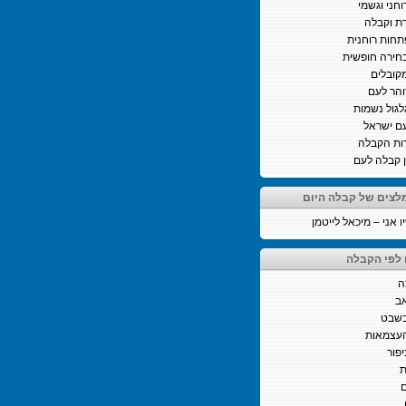
וחני וגשמי
ת וקבלה
חות רוחנית
חירה חופשית
קובלים
והר לעם
לגול נשמות
ם ישראל
ות הקבלה
ן קבלה לעם
לצים של קבלה היום
 אני – מיכאל לייטמן
 לפי הקבלה
ה
ב
בשבט
העצמאות
יפור
ת
ם