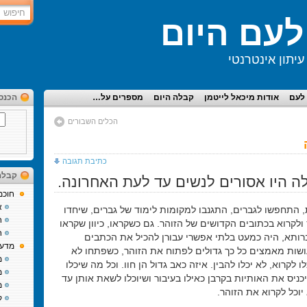
עם היום
יתון אינטרנטי
לעם
אודות מיכאל לייטמן
קבלה היום
מספרים על…
הכנס
הכלים השבורים
כתיבת תגובה
קבלה
ה היו אסורים לנשים עד לעת האחרונה.
חוכמ
א
, התחפשו לגברים, התגנבו למקומות לימוד של גברים, שיחדו
ח
ולקרוא בכתובים הקדושים של הזוהר. גם כשקראו, כיוון שקראו
ח
רותא, היה כמעט בלתי אפשרי עבורן להכיל את הכתבים
מדע 
עושות מאמצים כל כך גדולים לפתוח את הזוהר, כשפתחו לא
מ
לו לקרוא, לא יכלו להבין. איזה כאב גדול הן חוו. וכל מה שיכלו
מ
ניס את האותיות בקרבן כאילו בעיבור ושיוכלו לשאת אותן עד
מ
 יוכל לקרוא את הזוהר.
ק