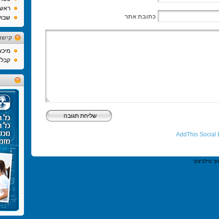
ראש
כתובת אתר
שבוע
קישו
מיכא
קבלה
וך מילביצקי