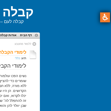
קבלה ל
קבלה לעם – ע
תפריט
דף הבית
אודות קבלה 
ראשי,
באפשרותך
ללמוד מהטבע
תוכן
ללחוץ
לימודי הקבלה
מרכזי,
אנטר
באפשרותך
תיוג:
כללי
כדי
ללחוץ
לדלג
לימודי הקבל
אנטר
לאזור
כדי
הבא
נשים הפכו עולמות
לדלג
שומרים כדי להציץ 
לאזור
ללא מורה, ללא חב
הבא
הקדושים. הן היו 
יכלו לקרוא, ואם יכ
זה להתפלל לה׳ שיכ
שבן יוולד להן והוא