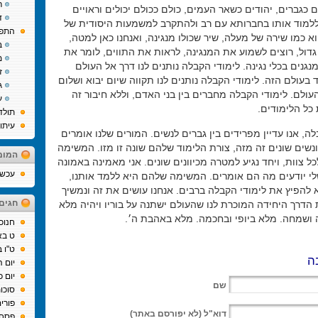
ר
ים כגברים, יהודים כשאר העמים, כולם ככולם יכולים וראויים
ד
ללמוד אותו בחברותא עם רב ולהתקרב למשמעות היסודית של
התפת
א כמו שירה של מעלה, שיר שכולו מנגינה, ואנחנו כאן למטה,
ב
גדול, רוצים לשמוע את המנגינה, לראות את התווים, לומר את
מ
נגנים בכלי נגינה. לימודי הקבלה נותנים לנו דרך אל העולם
ז
 בעולם הזה. לימודי הקבלה נותנים לנו תקווה שיום יבוא ושלום
ג
העולם. לימודי הקבלה מחברים בין בני האדם, וללא חיבור זה
ע
ל הלימודים.
תולד
עיתו
לה, אנו עדיין מפרידים בין גברים לנשים. המורים שלנו אומרים
 ונשים שונים זה מזה, צורת הלימוד שלהם שונה זו מזו. המשימה
המומ
כל צוות, ויחד נגיע למטרה מכיוונים שונים. אני מאמינה באמונה
עכשיו
 יודעים מה הם אומרים. המשימה שלהם היא ללמד אותנו,
 להפיץ את לימודי הקבלה ברבים. אנחנו עושים את זה ונמשיך
חגים
 הדרך היחידה המוכרת לנו שהעולם ישתנה על בוריו ויהיה מלא
ושמחה. מלא ביופי ובחכמה. מלא באהבת ה׳.
חנוכ
ט בא
ט"ו 
ה
יום 
יום כ
שם
סוכו
פורי
דוא"ל
(לא יפורסם באתר)
פסח